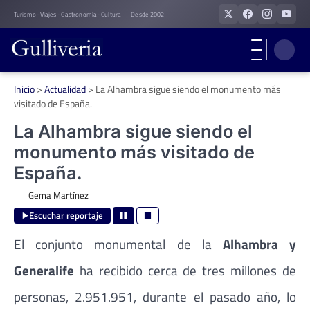
Skip
Turismo · Viajes · Gastronomía · Cultura — Desde 2002
to
content
Inicio
>
Actualidad
>
La Alhambra sigue siendo el monumento más
visitado de España.
La Alhambra sigue siendo el
monumento más visitado de
España.
Gema Martínez
Escuchar reportaje
El conjunto monumental de la
Alhambra y
Generalife
ha recibido cerca de tres millones de
personas, 2.951.951, durante el pasado año, lo