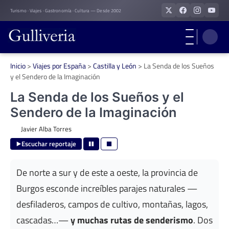
Skip
Turismo · Viajes · Gastronomía · Cultura — Desde 2002
to
content
Inicio
>
Viajes por España
>
Castilla y León
>
La Senda de los Sueños
y el Sendero de la Imaginación
La Senda de los Sueños y el
Sendero de la Imaginación
Javier Alba Torres
Escuchar reportaje
De norte a sur y de este a oeste, la provincia de
Burgos esconde increíbles parajes naturales —
desfiladeros, campos de cultivo, montañas, lagos,
cascadas…—
y muchas rutas de senderismo
. Dos