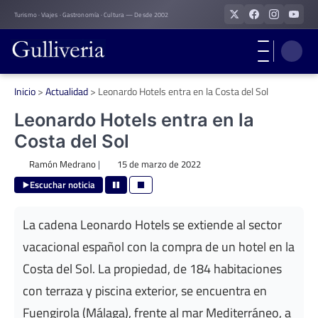
Skip
Turismo · Viajes · Gastronomía · Cultura — Desde 2002
to
content
Inicio
>
Actualidad
>
Leonardo Hotels entra en la Costa del Sol
Leonardo Hotels entra en la
Costa del Sol
Ramón Medrano
|
15 de marzo de 2022
Escuchar noticia
La cadena Leonardo Hotels se extiende al sector
vacacional español con la compra de un hotel en la
Costa del Sol. La propiedad, de 184 habitaciones
con terraza y piscina exterior, se encuentra en
Fuengirola (Málaga), frente al mar Mediterráneo, a