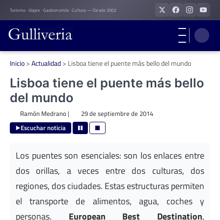
Skip
Turismo · Viajes · Gastronomía · Cultura — Desde 2002
to
content
Inicio
>
Actualidad
>
Lisboa tiene el puente más bello del mundo
Lisboa tiene el puente más bello
del mundo
Ramón Medrano
|
29 de septiembre de 2014
Escuchar noticia
Los puentes son esenciales: son los enlaces entre
dos orillas, a veces entre dos culturas, dos
regiones, dos ciudades. Estas estructuras permiten
el transporte de alimentos, agua, coches y
personas.
European Best Destination
,