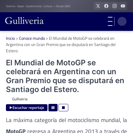
Skip
Turismo · Viajes · Gastronomía · Cultura — Desde 2002
to
content
Inicio
>
Conoce mundo
>
El Mundial de MotoGP se celebrará en
Argentina con un Gran Premio que se disputará en Santiago del
Estero.
El Mundial de MotoGP se
celebrará en Argentina con un
Gran Premio que se disputará en
Santiago del Estero.
Gulliveria
Escuchar reportaje
La máxima categoría del motociclismo mundial, la
MotoGP
regresa a Argentina en 2013 a través de