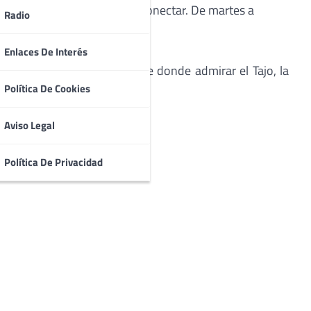
ambiente chill-out para desconectar. De martes a
Radio
.
Enlaces De Interés
ona lounge con sofás, desde donde admirar el Tajo, la
Política De Cookies
rde.
Aviso Legal
Política De Privacidad