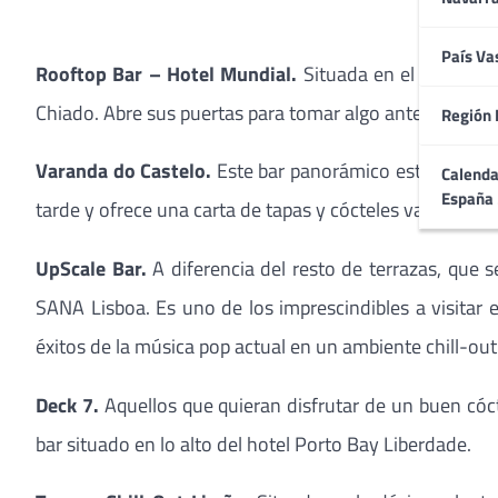
País Va
Rooftop Bar – Hotel Mundial.
Situada en el noveno pi
Chiado. Abre sus puertas para tomar algo antes de cenar,
Región 
Varanda do Castelo.
Este bar panorámico está situado e
Calenda
España
tarde y ofrece una carta de tapas y cócteles variados se
UpScale Bar.
A diferencia del resto de terrazas, que s
SANA Lisboa. Es uno de los imprescindibles a visitar 
éxitos de la música pop actual en un ambiente chill-out
Deck 7.
Aquellos que quieran disfrutar de un buen cóc
bar situado en lo alto del hotel Porto Bay Liberdade.