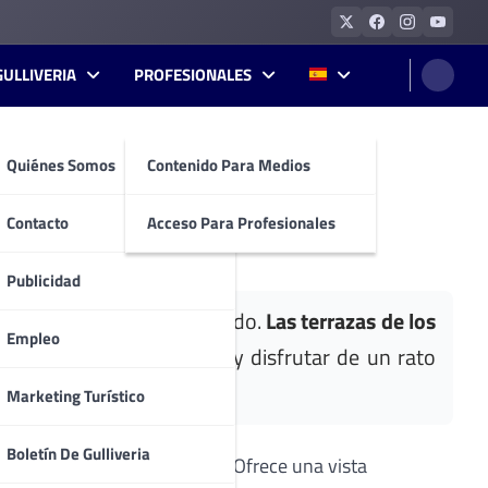
GULLIVERIA
PROFESIONALES
Quiénes Somos
Contenido Para Medios
Contacto
Acceso Para Profesionales
Publicidad
río Tajo como telón de fondo.
Las terrazas de los
Empleo
ar una copa con amigos y disfrutar de un rato
errazas de la ciudad:
Marketing Turístico
Boletín De Gulliveria
a desde su apertura en 2008. Ofrece una vista