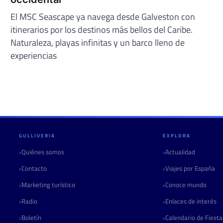
El MSC Seascape ya navega desde Galveston con
itinerarios por los destinos más bellos del Caribe.
Naturaleza, playas infinitas y un barco lleno de
experiencias
GULLIVERIA
EXPLORA
Quiénes somos
Actualidad
Contacto
Viajes por España
Marketing turístico
Conoce mundo
Radio
Enlaces de interés
Boletín
Calendario de Fiest