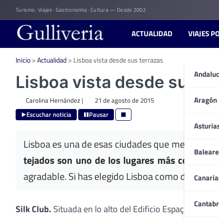
Skip
Turismo · Viajes · Gastronomía · Cultura — Desde 2002
to
content
ACTUALIDAD
VIAJES P
Inicio
>
Actualidad
>
Lisboa vista desde sus terrazas
Andaluc
Lisboa vista desde sus te
Aragón
Carolina Hernández
|
21 de agosto de 2015
Escuchar noticia
Pausar
Asturia
Lisboa es una de esas ciudades que merece ser 
Baleare
tejados son uno de los lugares más concurrido
agradable. Si has elegido Lisboa como destino va
Canaria
Cantabr
Silk Club.
Situada en lo alto del Edificio Espaço Chiado