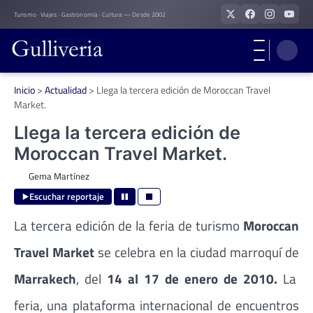
Skip
Turismo · Viajes · Gastronomía · Cultura — Desde 2002
to
content
Inicio
>
Actualidad
>
Llega la tercera edición de Moroccan Travel
Market.
Llega la tercera edición de
Moroccan Travel Market.
Gema Martínez
Escuchar reportaje
La tercera edición de la feria de turismo
Moroccan
Travel Market
se celebra en la ciudad marroquí de
Marrakech
, del
14 al 17 de enero de 2010.
La
feria, una plataforma internacional de encuentros