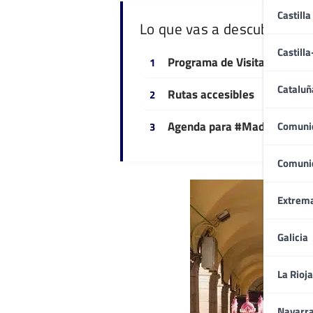
Castilla
Lo que vas a descubrir
Castill
Programa de Visitas Guiada
Cataluñ
Rutas accesibles
Agenda para #Madrileñear
Comuni
Comuni
Extrem
Galicia
La Rioja
Navarr