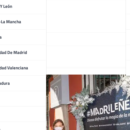
 Y León
a-La Mancha
s de Navidad
a
dad De Madrid
dad Valenciana
adura
a