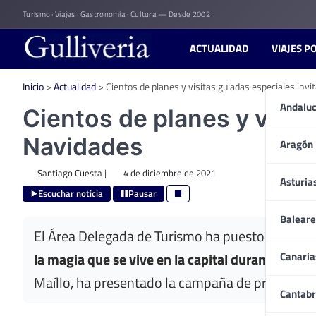
Skip
Turismo · Viajes · Gastronomía · Cultura — Desde 2002
to
content
ACTUALIDAD
VIAJES P
Inicio
>
Actualidad
>
Cientos de planes y visitas guiadas especiales inv
Andaluc
Cientos de planes y visit
Navidades
Aragón
Santiago Cuesta
|
4 de diciembre de 2021
Asturia
Escuchar noticia
Pausar
Baleare
El Área Delegada de Turismo ha puesto en marc
Canaria
la magia que se vive en la capital durante la Na
Maíllo, ha presentado la campaña de promoción d
Cantabr