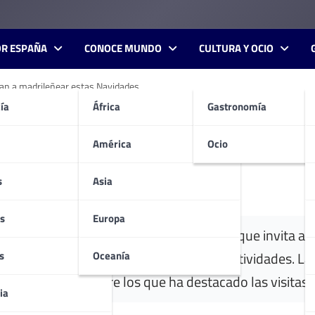
OR ESPAÑA
CONOCE MUNDO
CULTURA Y OCIO
itan a madrileñear estas Navidades
ía
África
Gastronomía
as guiadas especiales invita
América
Ocio
s
Asia
s
Europa
ha una campaña nacional de promoción que invita a vi
s
Oceanía
vidad
, a través de su amplia agenda de actividades. 
e los planes, entre los que ha destacado las visitas 
ia