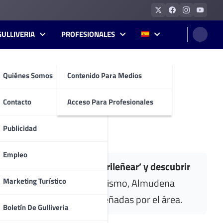
GULLIVERIA
PROFESIONALES
Quiénes Somos
Contenido Para Medios
n a madrileñear estas
Contacto
Acceso Para Profesionales
Publicidad
Empleo
sitantes y vecinos a
‘madrileñear’ y descubrir
Marketing Turístico
La concejala delegada de Turismo, Almudena
especiales de Navidad diseñadas por el área.
Boletín De Gulliveria