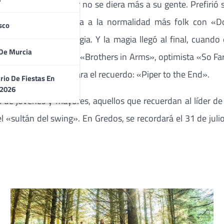
nostálgica, Knopfler no se diera más a su gente. Prefirió s
incondicionales. Vuelta a la normalidad más folk con 
sco
, pero faltaba magia. Y la magia llegó al final, cuando el
De Murcia
al Alchemy), lacónica «Brothers in Arms», optimista «So Far
ramente otra canción para el recuerdo: «Piper to the End».
rio De Fiestas En
 2026
 de jóvenes y mayores, aquellos que recuerdan al líder de D
l «sultán del swing». En Gredos, se recordará el 31 de julio