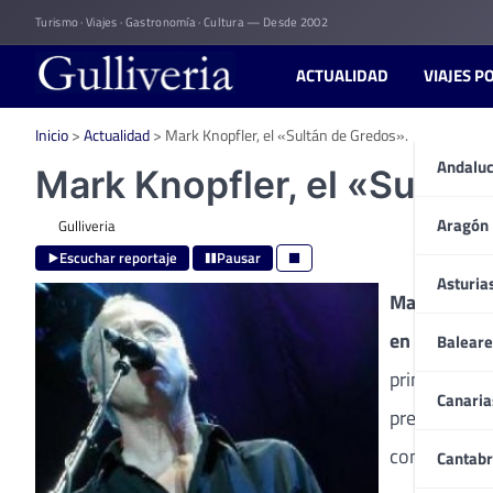
Skip
Turismo · Viajes · Gastronomía · Cultura — Desde 2002
to
content
ACTUALIDAD
VIAJES P
Inicio
>
Actualidad
>
Mark Knopfler, el «Sultán de Gredos».
Andaluc
Mark Knopfler, el «Sultán
Aragón
Gulliveria
Escuchar reportaje
Pausar
Asturia
Mark Knopf
en la Natur
Baleare
principales 
Canaria
presencia de
concierto en
Cantabr