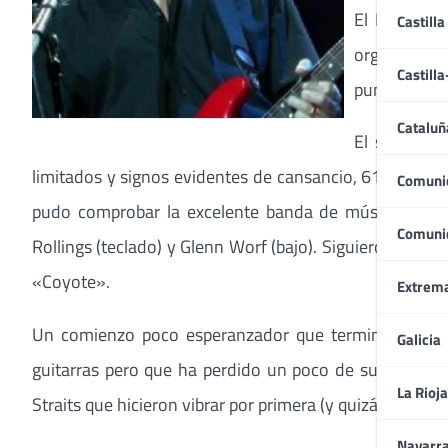
El Festival
Castilla
organizació
Castill
puntualidad
Cataluñ
El siempre 
limitados y signos evidentes de cansancio, 61 años no
Comuni
pudo comprobar la excelente banda de música que ac
Comuni
Rollings (teclado) y Glenn Worf (bajo). Siguieron canc
«Coyote».
Extrem
Un comienzo poco esperanzador que terminó con «Hi
Galicia
guitarras pero que ha perdido un poco de su magia. T
La Rioja
Straits que hicieron vibrar por primera (y quizá última 
Navarr