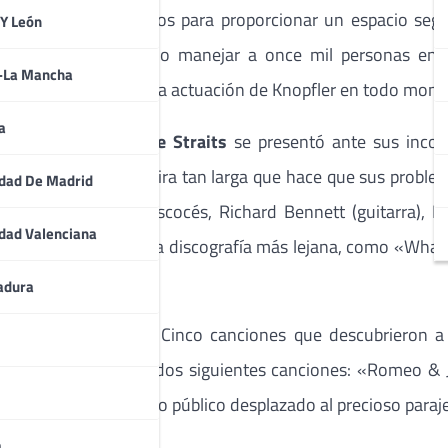
 no escatimó en medios para proporcionar un espacio segu
 Y León
n (es muy complicado manejar a once mil personas en t
a-La Mancha
 exquisita. Como fue la actuación de Knopfler en todo mom
a
eterno y líder de
Dire Straits
se presentó ante sus incon
 perdonan con una gira tan larga que hace que sus problem
dad De Madrid
ompaña al genio escocés, Richard Bennett (guitarra), Da
dad Valenciana
iones que recordaron la discografía más lejana, como «What I
adura
ll Farmer’s Blues». Cinco canciones que descubrieron a
odo cambió con las dos siguientes canciones: «Romeo & Ju
vez) a todo el variopinto público desplazado al precioso paraj
a