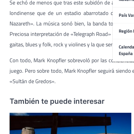
Se echó de menos que tras este subidón de adrenalina 
londinense que de un estadio abarrotado de fans 
País Va
Nazareth». La música sonó bien, la banda tocó muy bien
Región 
Preciosa interpretación de «Telegraph Road» (recordó 
gaitas, blues y folk, rock y violines y la que será segu
Calenda
España
Con todo, Mark Knopfler sobrevoló por las conciencias
juego. Pero sobre todo, Mark Knopfler seguirá siendo e
«Sultán de Gredos».
También te puede interesar