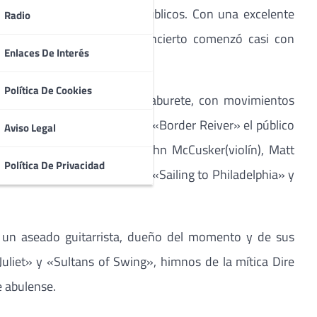
ro y apto para todos los públicos. Con una excelente
Radio
erreno tan angosto), el concierto comenzó casi con
Enlaces De Interés
ento.
Política De Cookies
dicionales sentado en un taburete, con movimientos
as físicos se acentúen. Con «Border Reiver» el público
Aviso Legal
nny Cummings (batería), John McCusker(violín), Matt
Política De Privacidad
t Is», una buena versión de «Sailing to Philadelphia» y
 un aseado guitarrista, dueño del momento y de sus
liet» y «Sultans of Swing», himnos de la mítica Dire
e abulense.