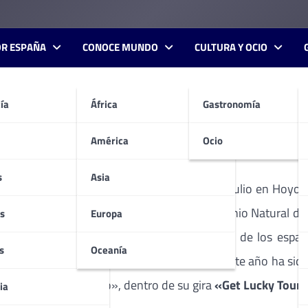
OR ESPAÑA
CONOCE MUNDO
CULTURA Y OCIO
ía
África
Gastronomía
 de Gredos».
América
Ocio
s
Asia
ler
terminó su gira europea el pasado 31 de julio en Hoyos d
aleza»
, organizado por la Fundación Patrimonio Natural de
s
Europa
objetivos difundir la defensa y conocimiento de los espaci
s
Oceanía
 grandes figuras del mundo de la canción. Este año ha sido 
 la finca «Mesegosillo», dentro de su gira
«Get Lucky Tour
ia