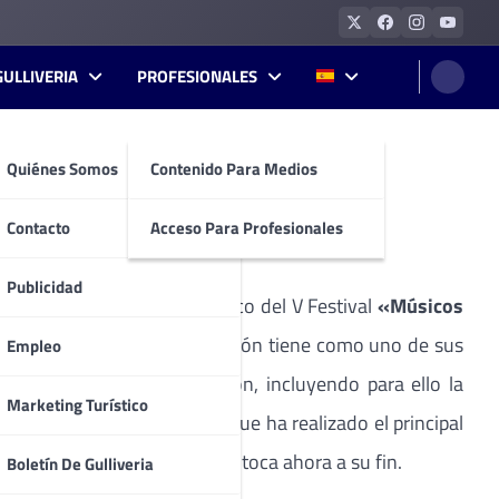
GULLIVERIA
PROFESIONALES
Quiénes Somos
Contenido Para Medios
Contacto
Acceso Para Profesionales
Publicidad
el Espino (Ávila), en el marco del V Festival
«Músicos
 Castilla y León. Esta fundación tiene como uno de sus
Empleo
os naturales de Castilla León, incluyendo para ello la
Marketing Turístico
el cantante de Glasgow el que ha realizado el principal
»
, gira que tras 87 conciertos, toca ahora a su fin.
Boletín De Gulliveria