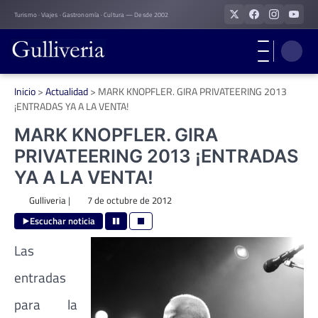
Skip
Turismo · Viajes · Gastronomía · Cultura — Desde 2002
to
content
Inicio
>
Actualidad
>
MARK KNOPFLER. GIRA PRIVATEERING 2013
¡ENTRADAS YA A LA VENTA!
MARK KNOPFLER. GIRA
PRIVATEERING 2013 ¡ENTRADAS
YA A LA VENTA!
Gulliveria
|
7 de octubre de 2012
Escuchar noticia
Las
entradas
para la