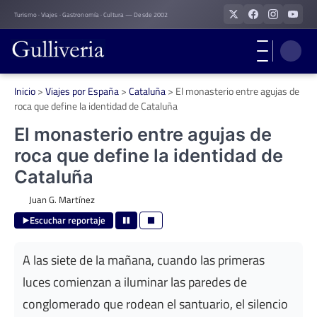
Skip
Turismo · Viajes · Gastronomía · Cultura — Desde 2002
to
content
Inicio
>
Viajes por España
>
Cataluña
>
El monasterio entre agujas de
roca que define la identidad de Cataluña
El monasterio entre agujas de
roca que define la identidad de
Cataluña
Juan G. Martínez
Escuchar reportaje
A las siete de la mañana, cuando las primeras
luces comienzan a iluminar las paredes de
conglomerado que rodean el santuario, el silencio