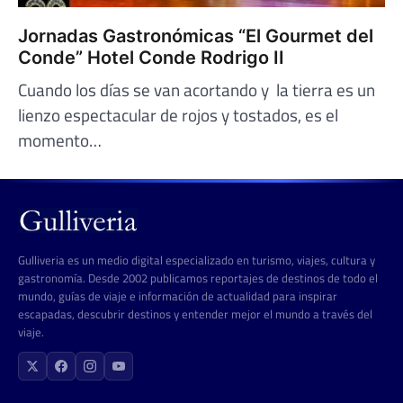
Jornadas Gastronómicas “El Gourmet del
Conde” Hotel Conde Rodrigo II
Cuando los días se van acortando y la tierra es un
lienzo espectacular de rojos y tostados, es el
momento…
Gulliveria es un medio digital especializado en turismo, viajes, cultura y
gastronomía. Desde 2002 publicamos reportajes de destinos de todo el
mundo, guías de viaje e información de actualidad para inspirar
escapadas, descubrir destinos y entender mejor el mundo a través del
viaje.