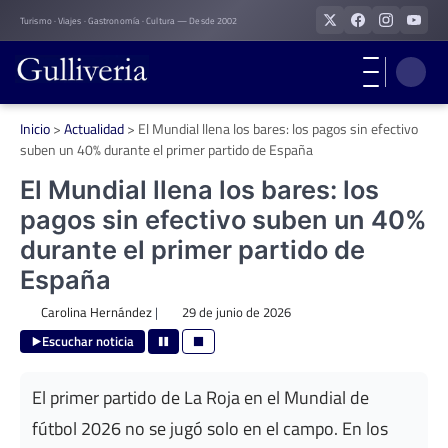
Skip
Turismo · Viajes · Gastronomía · Cultura — Desde 2002
to
content
Inicio
>
Actualidad
>
El Mundial llena los bares: los pagos sin efectivo
suben un 40% durante el primer partido de España
El Mundial llena los bares: los
pagos sin efectivo suben un 40%
durante el primer partido de
España
Carolina Hernández
|
29 de junio de 2026
Escuchar noticia
El primer partido de La Roja en el Mundial de
fútbol 2026 no se jugó solo en el campo. En los