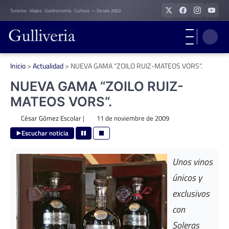
Skip
Turismo · Viajes · Gastronomía · Cultura — Desde 2002
to
content
Inicio
>
Actualidad
>
NUEVA GAMA “ZOILO RUIZ-MATEOS VORS“.
NUEVA GAMA “ZOILO RUIZ-
MATEOS VORS“.
César Gómez Escolar
|
11 de noviembre de 2009
Escuchar noticia
Unos vinos
únicos y
exclusivos
con
Soleras