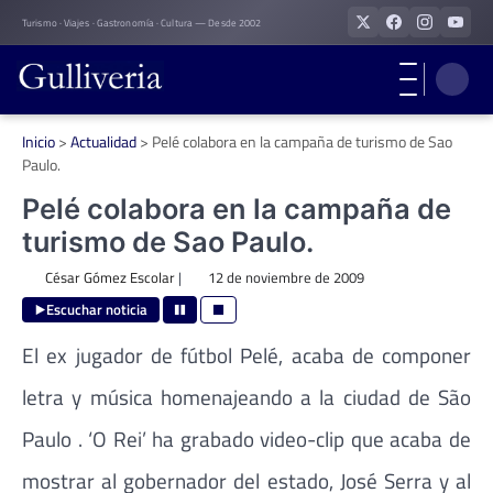
Skip
Turismo · Viajes · Gastronomía · Cultura — Desde 2002
to
content
Inicio
>
Actualidad
>
Pelé colabora en la campaña de turismo de Sao
Paulo.
Pelé colabora en la campaña de
turismo de Sao Paulo.
César Gómez Escolar
|
12 de noviembre de 2009
Escuchar noticia
El ex jugador de fútbol Pelé, acaba de componer
letra y música homenajeando a la ciudad de São
Paulo . ‘O Rei’ ha grabado video-clip que acaba de
mostrar al gobernador del estado, José Serra y al