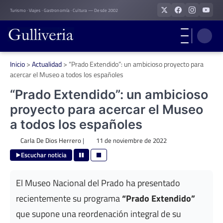
Skip
Turismo · Viajes · Gastronomía · Cultura — Desde 2002
to
content
Inicio
>
Actualidad
>
“Prado Extendido”: un ambicioso proyecto para
acercar el Museo a todos los españoles
“Prado Extendido”: un ambicioso
proyecto para acercar el Museo
a todos los españoles
Carla De Dios Herrero
|
11 de noviembre de 2022
Escuchar noticia
El Museo Nacional del Prado ha presentado
recientemente su programa
“Prado Extendido”
que supone una reordenación integral de su