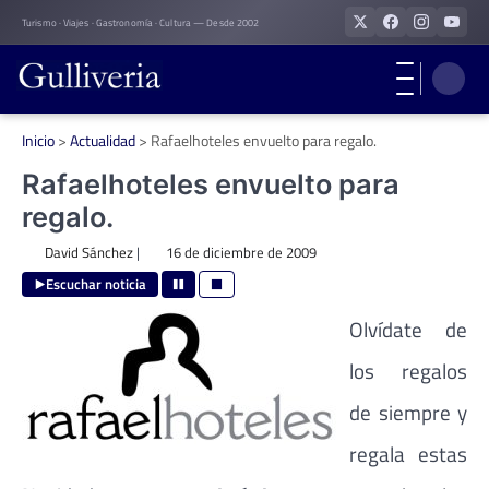
Skip
Turismo · Viajes · Gastronomía · Cultura — Desde 2002
to
content
Inicio
>
Actualidad
>
Rafaelhoteles envuelto para regalo.
Rafaelhoteles envuelto para
regalo.
David Sánchez
|
16 de diciembre de 2009
Escuchar noticia
Olvídate de
los regalos
de siempre y
regala estas