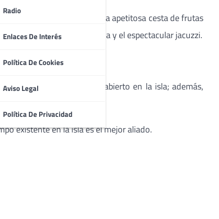
Radio
gimen de media pensión y, una apetitosa cesta de frutas
a poder disfrutar de su sauna y el espectacular jacuzzi.
Enlaces De Interés
 Check Out.
Política De Cookies
el primer circuito de golf abierto en la isla; además,
Aviso Legal
ajarnos.
Política De Privacidad
po existente en la isla es el mejor aliado.