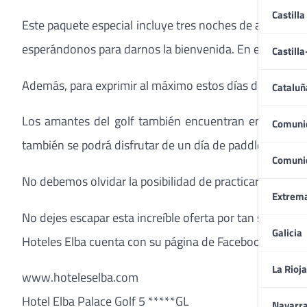
Castilla
Este paquete especial incluye tres noches de alojamien
esperándonos para darnos la bienvenida. En el paquete t
Castill
Además, para exprimir al máximo estos días de relax difíc
Cataluñ
Los amantes del golf también encuentran en el hotel s
Comuni
también se podrá disfrutar de un día de paddle, con un 
Comuni
No debemos olvidar la posibilidad de practicar deportes 
Extrem
No dejes escapar esta increíble oferta por tan solo
530€
Galicia
Hoteles Elba cuenta con su página de Facebook, ¡visítal
La Rioja
www.hoteleselba.com
Hotel Elba Palace Golf 5 *****GL
Navarr