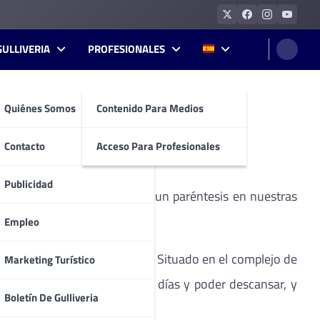
GULLIVERIA
PROFESIONALES
Quiénes Somos
Contenido Para Medios
Contacto
Acceso Para Profesionales
Publicidad
erano nos invitan a tomarnos un paréntesis en nuestras
Empleo
isíaca isla de Fuerteventura. Situado en el complejo de
Marketing Turístico
para sacar provecho a esos días y poder descansar, y
Boletín De Gulliveria