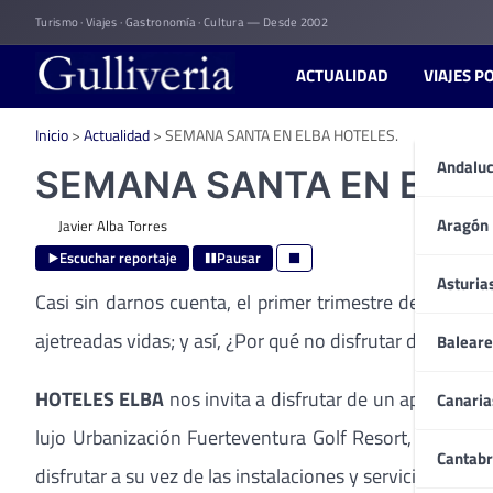
Skip
Turismo · Viajes · Gastronomía · Cultura — Desde 2002
to
content
ACTUALIDAD
VIAJES P
Inicio
>
Actualidad
>
SEMANA SANTA EN ELBA HOTELES.
Andaluc
SEMANA SANTA EN ELBA
Aragón
Javier Alba Torres
Escuchar reportaje
Pausar
Asturia
Casi sin darnos cuenta, el primer trimestre del año s
ajetreadas vidas; y así, ¿Por qué no disfrutar de unas
Baleare
HOTELES ELBA
nos invita a disfrutar de un apreciado 
Canaria
lujo Urbanización Fuerteventura Golf Resort, el
HOTEL
Cantabr
disfrutar a su vez de las instalaciones y servicios que 