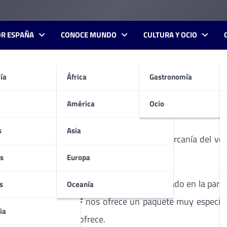
OR ESPAÑA
CONOCE MUNDO
CULTURA Y OCIO
ía
África
Gastronomía
 HOTELES.
América
Ocio
s
Asia
e va acercando a su fin, el buen tiempo y la cercanía del v
 merecidas vacaciones en
Semana Santa
?
s
Europa
descanso en uno de sus mejores hoteles situado en la parad
s
Oceanía
 ELBA PALACE GOLF
nos ofrece un paquete muy especial 
ia
dicho alojamiento nos ofrece.