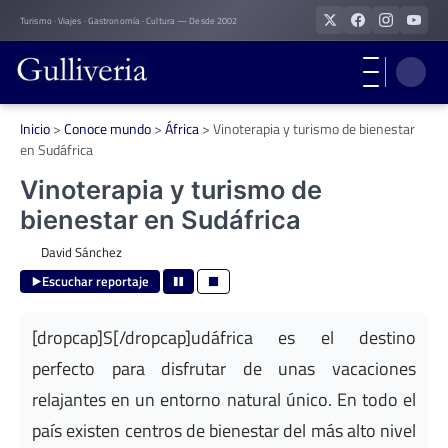
Skip
Turismo · Viajes · Gastronomía · Cultura — Desde 2002
to
content
Inicio
>
Conoce mundo
>
África
>
Vinoterapia y turismo de bienestar
en Sudáfrica
Vinoterapia y turismo de
bienestar en Sudáfrica
David Sánchez
Escuchar reportaje
[dropcap]S[/dropcap]udáfrica es el destino
perfecto para disfrutar de unas vacaciones
relajantes en un entorno natural único. En todo el
país existen centros de bienestar del más alto nivel