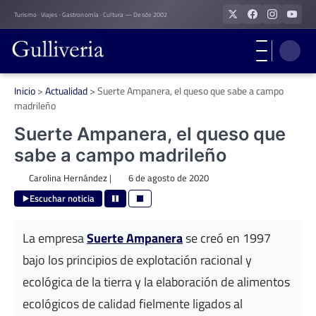
Skip
Turismo · Viajes · Gastronomía · Cultura — Desde 2002
to
content
Inicio
>
Actualidad
>
Suerte Ampanera, el queso que sabe a campo
madrileño
Suerte Ampanera, el queso que
sabe a campo madrileño
Carolina Hernández
|
6 de agosto de 2020
Escuchar noticia
La empresa
Suerte Ampanera
se creó en 1997
bajo los principios de explotación racional y
ecológica de la tierra y la elaboración de alimentos
ecológicos de calidad fielmente ligados al