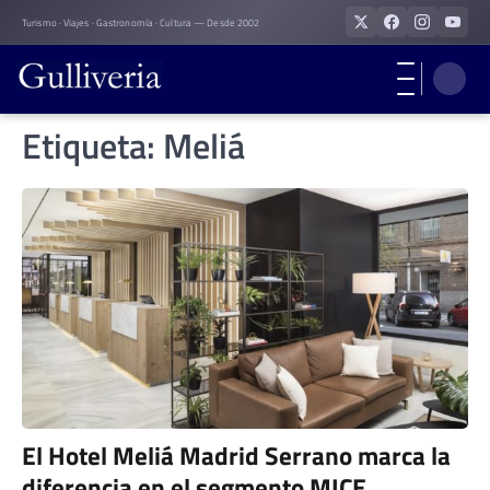
Skip
Turismo · Viajes · Gastronomía · Cultura — Desde 2002
to
content
Etiqueta:
Meliá
El Hotel Meliá Madrid Serrano marca la
diferencia en el segmento MICE