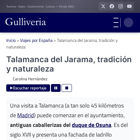
Skip
Turismo · Viajes · Gastronomía · Cultura — Desde 2002
to
content
Inicio
>
Viajes por España
>
Talamanca del Jarama, tradición y
naturaleza
Talamanca del Jarama, tradición
y naturaleza
Carolina Hernández
Escuchar reportaje
Una visita a Talamanca (a tan solo 45 kilómetros
de
Madrid
) puede comenzar en el ayuntamiento,
antiguas caballerizas del
duque de Osuna
. Es del
siglo XVII y presenta una fachada de ladrillo