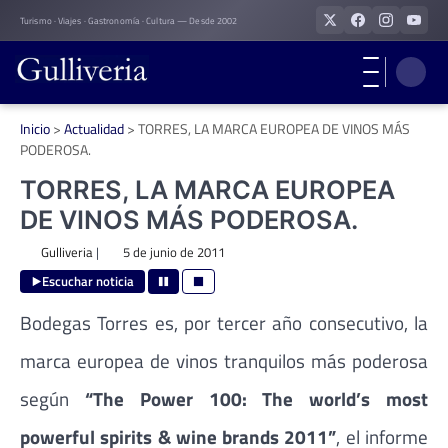
Skip
Turismo · Viajes · Gastronomía · Cultura — Desde 2002
to
content
Inicio
>
Actualidad
>
TORRES, LA MARCA EUROPEA DE VINOS MÁS
PODEROSA.
TORRES, LA MARCA EUROPEA
DE VINOS MÁS PODEROSA.
Gulliveria
|
5 de junio de 2011
Escuchar noticia
Bodegas Torres es, por tercer año consecutivo, la
marca europea de vinos tranquilos más poderosa
según
“The Power 100: The world’s most
powerful spirits & wine brands 2011”
, el informe