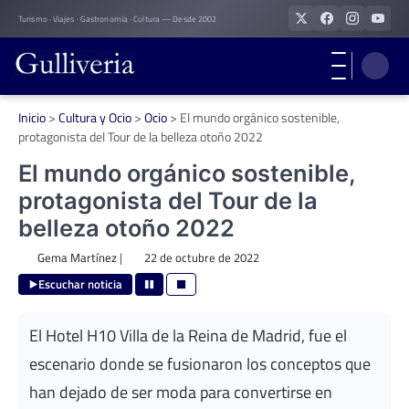
Skip
Turismo · Viajes · Gastronomía · Cultura — Desde 2002
to
content
Inicio
>
Cultura y Ocio
>
Ocio
>
El mundo orgánico sostenible,
protagonista del Tour de la belleza otoño 2022
El mundo orgánico sostenible,
protagonista del Tour de la
belleza otoño 2022
Gema Martínez
|
22 de octubre de 2022
Escuchar noticia
El Hotel H10 Villa de la Reina de Madrid, fue el
escenario donde se fusionaron los conceptos que
han dejado de ser moda para convertirse en