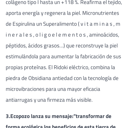
colágeno tipo I hasta un +118 %. Reafirma el tejido,
aporta energía y regenera la piel. Micronutrientes
de Espirulina un Superalimento ( v i t a m i n a s , m
i n e r a l e s , o l i g o e l e m e n t o s , aminoácidos,
péptidos, ácidos grasos…) que reconstruye la piel
estimulándola para aumentar la fabricación de sus
propias proteínas. El Ridoki eléctrico, combina la
piedra de Obsidiana antiedad con la tecnología de
microvibraciones para una mayor eficacia
antiarrugas y una firmeza más visible.
3.Ecopozo lanza su mensaje:”transformar de
forma ecológica los beneficios de esta tierra de