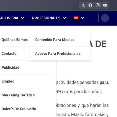
GULLIVERIA
PROFESIONALES
Quiénes Somos
Contenido Para Medios
ELEBRAR LA LLEGADA DE
Contacto
Acceso Para Profesionales
Publicidad
Empleo
eyes con un selecto brunch y actividades pensadas
para
 euros para los adultos y de 39 euros para los niños.
Marketing Turístico
 tradicionales de estas celebraciones y que harán las
Boletín De Gulliveria
riedad de ensaladas, Sushi variado, Makis, futomakis y