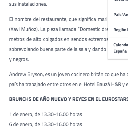
sus instalaciones.
País Va
El nombre del restaurante, que significa mariposa en g
(Xavi Muñoz). La pieza llamada “Domestic dream hunt
Región 
metros de alto colgados en sendos extremos del resta
Calenda
sobrevolando buena parte de la sala y dando un toque 
España
y negros.
Andrew Bryson, es un joven cocinero británico que ha c
país ha trabajado entre otros en el Hotel Bauzá H&R y 
BRUNCHS DE AÑO NUEVO Y REYES EN EL EUROSTAR
1 de enero, de 13.30-16.00 horas
6 de enero, de 13.30-16.00 horas