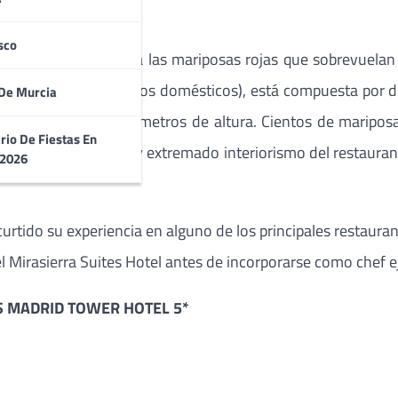
sco
allego, es un guiño a las mariposas rojas que sobrevuelan e
er” (Cazador de sueños domésticos), está compuesta por d
De Murcia
urante, a más de 8 metros de altura. Cientos de mariposa
rio De Fiestas En
de color al elegante y extremado interiorismo del restauran
 2026
urtido su experiencia en alguno de los principales restauran
el Mirasierra Suites Hotel antes de incorporarse como chef 
S MADRID TOWER HOTEL 5*