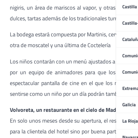
Castilla
nigiris, un área de mariscos al vapor, y otras de emb
dulces, tartas además de los tradicionales turrones, p
Castill
La bodega estará compuesta por Martinis, cervezas y r
Cataluñ
otra de moscatel y una última de Coctelería
Comuni
Los niños contarán con un menú ajustados a sus prefer
por un equipo de animadores para que los adultos p
Comuni
espectacular pantalla de cine en el que los más peq
Extrem
sentirse como un niño por un día podrán también disfrut
Galicia
Volvoreta, un restaurante en el cielo de Madrid
En solo unos meses desde su apertura, el restaurante
La Rioja
para la clientela del hotel sino por buena parte de lo
Navarr