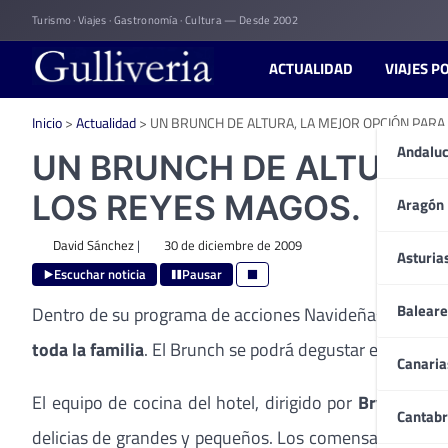
Skip
Turismo · Viajes · Gastronomía · Cultura — Desde 2002
to
content
ACTUALIDAD
VIAJES P
Inicio
>
Actualidad
>
UN BRUNCH DE ALTURA, LA MEJOR OPCIÓN PARA
Andaluc
UN BRUNCH DE ALTURA,
LOS REYES MAGOS.
Aragón
David Sánchez
|
30 de diciembre de 2009
Asturia
Escuchar noticia
Pausar
Baleare
Dentro de su programa de acciones Navideñas, el
Euro
toda la familia
. El Brunch se podrá degustar el próximo
Canaria
El equipo de cocina del hotel, dirigido por
Bryson
, ha
Cantabr
delicias de grandes y pequeños. Los comensales podrán