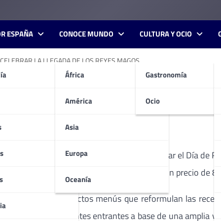
OR ESPAÑA
CONOCE MUNDO
CULTURA Y OCIO
 CELEBRAR LA LLEGADA DE LOS REYES MAGOS.
ía
África
Gastronomía
 LA MEJOR OPCIÓN PARA C
América
Ocio
s
Asia
s
Europa
stars Madrid Tower Hotel 5*,
propone celebrar el Día de R
 6 de Enero entre las 13:30 y las 16 horas, a un precio de 85
s
Oceanía
 preparado unos selectos menús que reformulan las recetas
ia
 disfrutar de diferentes entrantes a base de una amplia va