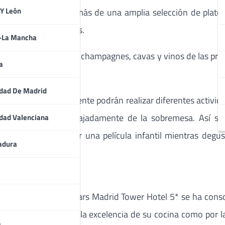
 Y León
utidos y quesos, además de una amplia selección de platos
olvorones y mazapanes.
a-La Mancha
efrescos de todo tipo, champagnes, cavas y vinos de las pr
a
dad De Madrid
encias y posteriormente podrán realizar diferentes activid
uedan disfrutar relajadamente de la sobremesa. Así se 
dad Valenciana
ueños podrán visionar una película infantil mientras deg
adura
ar de la película.
 Volvoreta del Eurostars Madrid Tower Hotel 5* se ha cons
s madrileños tanto por la excelencia de su cocina como por 
a