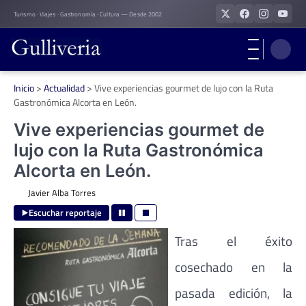
Skip
Turismo · Viajes · Gastronomía · Cultura — Desde 2002
to
content
Inicio
>
Actualidad
>
Vive experiencias gourmet de lujo con la Ruta
Gastronómica Alcorta en León.
Vive experiencias gourmet de
lujo con la Ruta Gastronómica
Alcorta en León.
Javier Alba Torres
Escuchar reportaje
Tras el éxito
cosechado en la
pasada edición, la