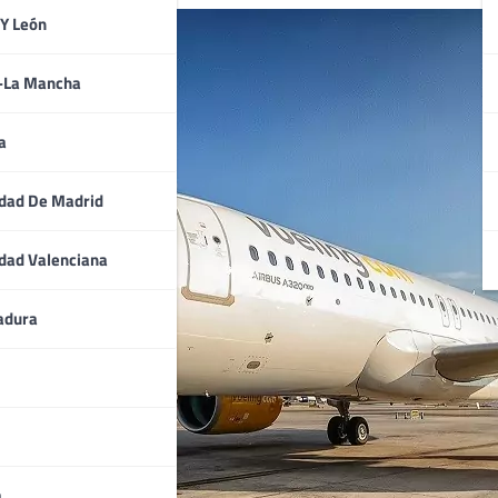
 Y León
a-La Mancha
a
dad De Madrid
dad Valenciana
adura
a