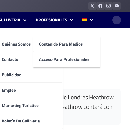
GULLIVERIA
PROFESIONALES
Quiénes Somos
Contenido Para Medios
de Londres Heathrow
Contacto
Acceso Para Profesionales
Publicidad
Empleo
 y París con el aeropuerto de Londres Heathrow.
Marketing Turístico
ona El Prat con Londres Heathrow contará con
Boletín De Gulliveria