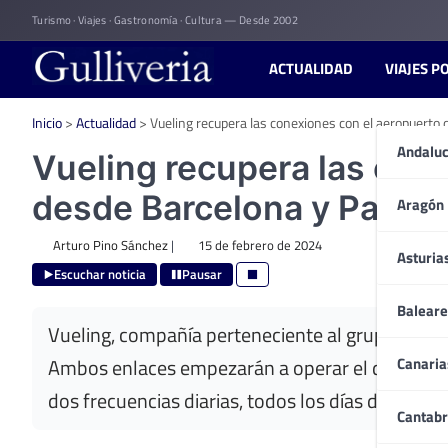
Skip
Turismo · Viajes · Gastronomía · Cultura — Desde 2002
to
content
ACTUALIDAD
VIAJES P
Inicio
>
Actualidad
>
Vueling recupera las conexiones con el aeropuerto
Andaluc
Vueling recupera las con
desde Barcelona y París
Aragón
Arturo Pino Sánchez
|
15 de febrero de 2024
Asturia
Escuchar noticia
Pausar
Baleare
Vueling, compañía perteneciente al grupo IAG, 
Canaria
Ambos enlaces empezarán a operar el domingo 7
dos frecuencias diarias, todos los días de la se
Cantabr