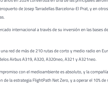
0 años en 2024 convertida en una de las principales aerolín
 aeropuerto de Josep Tarradellas Barcelona-El Prat, y en otr
as.
rcado internacional a través de su inversión en las bases d
 una red de más de 210 rutas de corto y medio radio en Eur
odelos Airbus A319, A320, A320neo, A321 y A321neo.
compromiso con el medioambiente es absoluto, y la compañí
 de la estrategia FlightPath Net Zero, y a operar el 10% de 