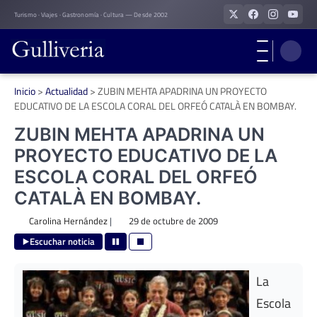
Skip
Turismo · Viajes · Gastronomía · Cultura — Desde 2002
to
content
Inicio
>
Actualidad
>
ZUBIN MEHTA APADRINA UN PROYECTO
EDUCATIVO DE LA ESCOLA CORAL DEL ORFEÓ CATALÀ EN BOMBAY.
ZUBIN MEHTA APADRINA UN
PROYECTO EDUCATIVO DE LA
ESCOLA CORAL DEL ORFEÓ
CATALÀ EN BOMBAY.
Carolina Hernández
|
29 de octubre de 2009
Escuchar noticia
La
Escola