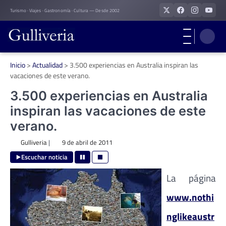
Skip
Turismo · Viajes · Gastronomía · Cultura — Desde 2002
to
content
Inicio
>
Actualidad
>
3.500 experiencias en Australia inspiran las
vacaciones de este verano.
3.500 experiencias en Australia
inspiran las vacaciones de este
verano.
Gulliveria
|
9 de abril de 2011
Escuchar noticia
La página
www.nothi
nglikeaustr