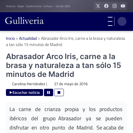
Skip
Turismo · Viajes · Gastronomía · Cultura — Desde 2002
to
content
Inicio
>
Actualidad
>
Abrasador Arco Iris, carne a la brasa y naturaleza
a tan sólo 15 minutos de Madrid
Abrasador Arco Iris, carne a la
brasa y naturaleza a tan sólo 15
minutos de Madrid
Carolina Hernández
|
27 de mayo de 2016
Escuchar noticia
La carne de crianza propia y los productos
ibéricos del grupo Abrasador ya se pueden
disfrutar en otro punto de Madrid. Se acaba de