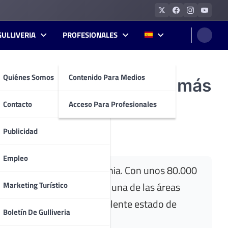
GULLIVERIA
PROFESIONALES
Quiénes Somos
Contenido Para Medios
 conjuntos históricos más
Contacto
Acceso Para Profesionales
Publicidad
Empleo
s más importantes de Alemania. Con unos 80.000
Marketing Turístico
úremberg y forma parte de una de las áreas
CO en 1993 gracias al excelente estado de
Boletín De Gulliveria