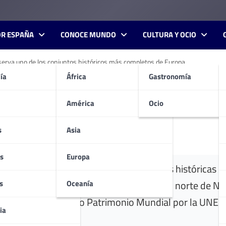
OR ESPAÑA
CONOCE MUNDO
CULTURA Y OCIO
erva uno de los conjuntos históricos más completos de Europa
ía
África
Gastronomía
na que conserva uno de los
América
Ocio
s
Asia
s
Europa
e Franconia, Bamberg es una de las ciudades histórica
s
Oceanía
Main, se encuentra a unos 60 kilómetros al norte de N
istórico fue declarado Patrimonio Mundial por la UNES
ia
barroco.