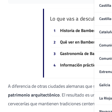
Castilla
Lo que vas a descubrir
Castill
Historia de Bamberg: la Rom
Cataluñ
Qué ver en Bamberg: monumen
Comuni
Gastronomía de Bamberg: ce
Comuni
Información práctica para v
Extrem
Galicia
A diferencia de otras ciudades alemanas que sufriero
patrimonio arquitectónico
. El resultado es una ciuda
La Rioja
cervecerías que mantienen tradiciones centenarias. To
Navarr