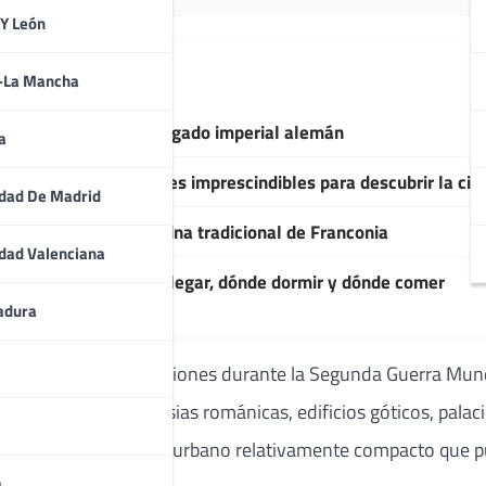
 Y León
a-La Mancha
a de Franconia y el legado imperial alemán
a
tos, plazas y lugares imprescindibles para descubrir la ciu
dad De Madrid
rveza ahumada y cocina tradicional de Franconia
dad Valenciana
isitar Bamberg: cómo llegar, dónde dormir y dónde comer
adura
n importantes destrucciones durante la Segunda Guerra Mun
d donde conviven iglesias románicas, edificios góticos, pal
do ello en un entorno urbano relativamente compacto que pu
a