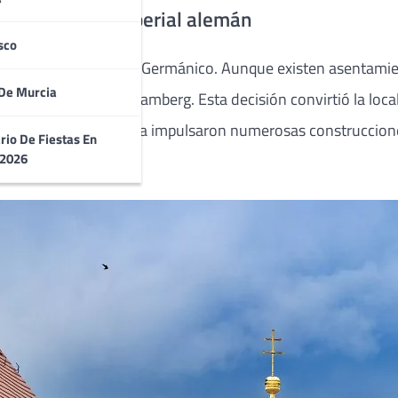
 y el legado imperial alemán
sco
acro Imperio Romano Germánico. Aunque existen asentamiento
De Murcia
ear el Obispado de Bamberg. Esta decisión convirtió la local
II y su esposa Cunegunda impulsaron numerosas construccione
rio De Fiestas En
 2026