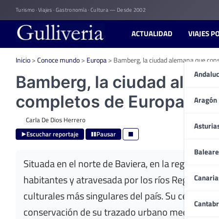
Skip
Turismo · Viajes · Gastronomía · Cultura — Desde 2002
to
content
ACTUALIDAD
VIAJES P
Inicio
>
Conoce mundo
>
Europa
>
Bamberg, la ciudad alemana que cons
Andaluc
Bamberg, la ciudad alema
completos de Europa
Aragón
Carla De Dios Herrero
Asturia
Escuchar reportaje
Pausar
Baleare
Situada en el norte de Baviera, en la región d
Canaria
habitantes y atravesada por los ríos Regnitz y 
culturales más singulares del país. Su centro h
Cantabr
conservación de su trazado urbano medieval y 