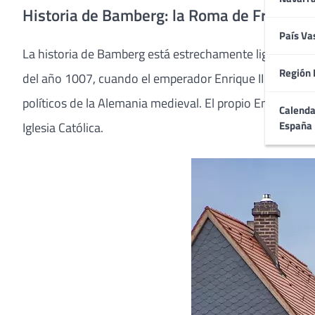
Historia de Bamberg: la Roma de Franconia
País Va
La historia de Bamberg está estrechamente ligada al S
Región 
del año 1007, cuando el emperador Enrique II decidió cr
políticos de la Alemania medieval. El propio Enrique 
Calenda
España
Iglesia Católica.