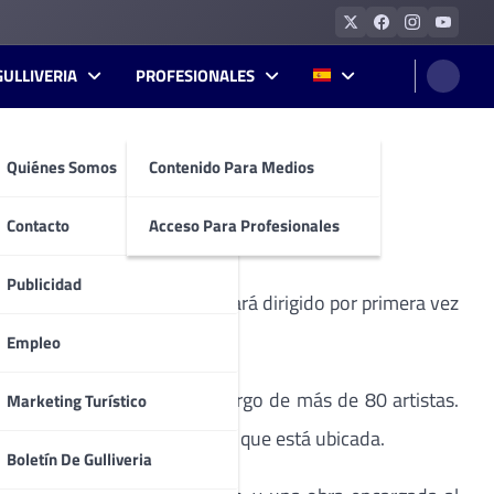
GULLIVERIA
PROFESIONALES
Quiénes Somos
Contenido Para Medios
ional de Música.
Contacto
Acceso Para Profesionales
Publicidad
l de Música, que este año estará dirigido por primera vez
Empleo
agena de 24 conciertos a cargo de más de 80 artistas.
Marketing Turístico
ima Trinidad y la Plaza en la que está ubicada.
Boletín De Gulliveria