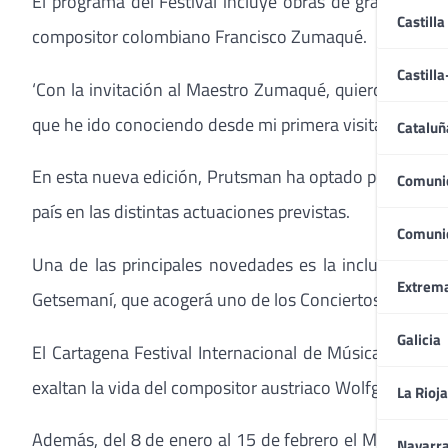
El programa del Festival incluye obras de grandes c
Castilla
compositor colombiano Francisco Zumaqué.
Castill
‘Con la invitación al Maestro Zumaqué, quiero rendir
que he ido conociendo desde mi primera visita a Colom
Cataluñ
En esta nueva edición, Prutsman ha optado por aumentar
Comuni
país en las distintas actuaciones previstas.
Comuni
Una de las principales novedades es la inclusión de 
Extrem
Getsemaní, que acogerá uno de los Conciertos Matutino
Galicia
El Cartagena Festival Internacional de Música tambié
exaltan la vida del compositor austriaco Wolfgang Am
La Rioja
Además, del 8 de enero al 15 de febrero el Museo de 
Navarr