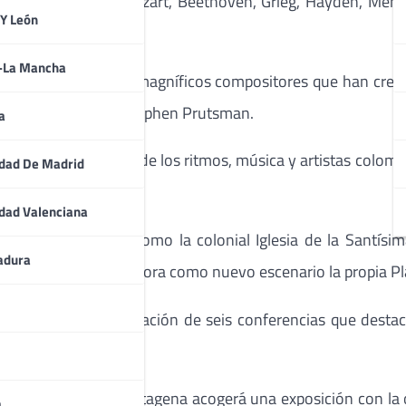
ompositores como Mozart, Beethoven, Grieg, Hayden, Mende
 Y León
a-La Mancha
 un homenaje a esos magníficos compositores que han crea
bia’, ha declarado Stephen Prutsman.
a
 el protagonismo de los ritmos, música y artistas colombian
dad De Madrid
dad Valenciana
nuevos escenarios, como la colonial Iglesia de la Santísim
adura
s. También se incorpora como nuevo escenario la propia Pla
n contempla la celebración de seis conferencias que destac
adeus Mozart.
Arte Moderno de Cartagena acogerá una exposición con la 
a