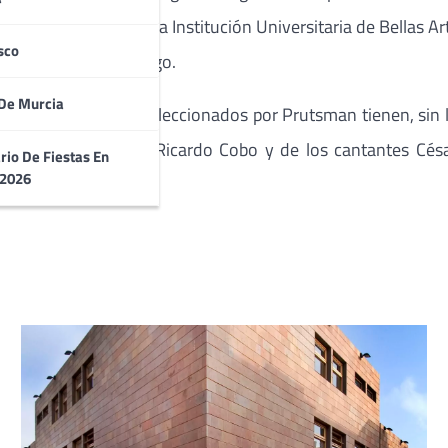
al para 2010. Y en la Institución Universitaria de Bellas Art
sco
y Oficios Santo Domingo.
De Murcia
lombia, ‘los artistas seleccionados por Prutsman tienen, sin 
guitarrista colombiano Ricardo Cobo y de los cantantes Cés
rio De Fiestas En
 2026
a el Festival’.