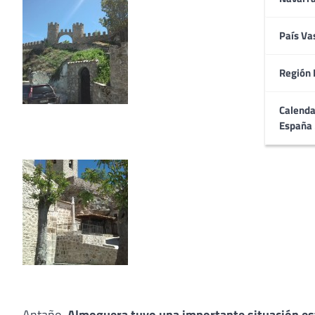
País Va
Región 
Calenda
España
Antaño,
Almoguera tuvo una importante situación es