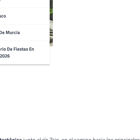
sco
De Murcia
rio De Fiestas En
 2026
tratégica
junto al río Tajo, en el camino hacia los principales