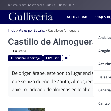
Skip
Turismo · Viajes · Gastronomía · Cultura — Desde 2002
to
content
ACTUALIDAD
VIAJES P
Inicio
>
Viajes por España
>
Castillo de Almoguera
Andaluc
Castillo de Almoguera
Aragón
Gulliveria
Escuchar reportaje
Pausar
Asturia
De origen árabe, este bonito lugar enclavado e
Baleare
que se hizo dueño de Zorita, Almoguera y otros
abierto rodeado de almenas en lo alto del roque
Canaria
Cantabr