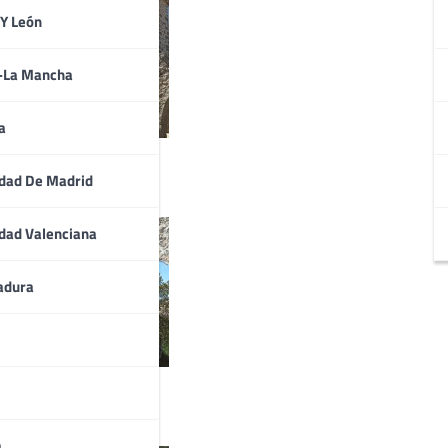
 Y León
a-La Mancha
a
dad De Madrid
dad Valenciana
adura
a