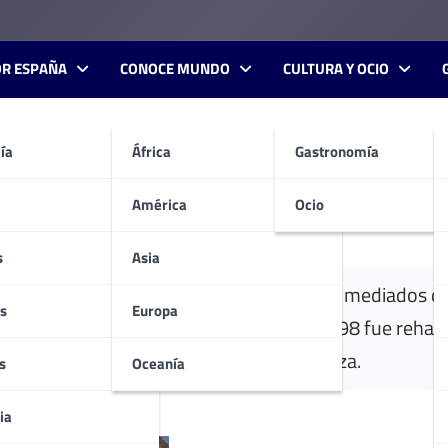
OR ESPAÑA
CONOCE MUNDO
CULTURA Y OCIO
ía
África
Gastronomía
América
Ocio
s
Asia
n Almoguera (Guadalajara) fue destruido a mediados de
s
Europa
 enclaves de la Orden de Calatrava. En 1998 fue reha
dal donde se asentaba la antigua fortaleza.
s
Oceanía
ia