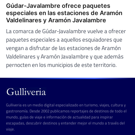
Gúdar-Javalambre ofrece paquetes
especiales en las estaciones de Aramón
Valdelinares y Aramón Javalambre
La comarca de Gúdar-Javalambre vuelve a ofrecer
paquetes especiales a aquellos esquiadores que
vengan a disfrutar de las estaciones de Aramón
Valdelinares y Aramón Javalambre y que además
pernocten en los municipios de este territorio.
Gulliveria es un medio digital especializado en turismo, viajes, cultura y
gastronomía. Desde 2002 publicamos reportajes de destinos de todo el
mundo, guías de viaje e información de actualidad para inspirar
escapadas, descubrir destinos y entender mejor el mundo a través del
viaje.