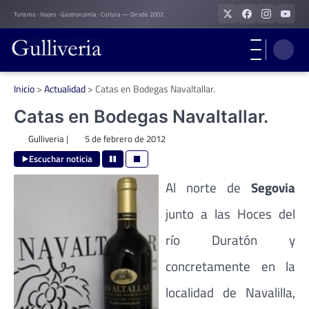
Skip
Turismo · Viajes · Gastronomía · Cultura — Desde 2002
to
content
Inicio
>
Actualidad
>
Catas en Bodegas Navaltallar.
Catas en Bodegas Navaltallar.
Gulliveria
|
5 de febrero de 2012
Escuchar noticia
Al norte de
Segovia
junto a las Hoces del
río Duratón y
concretamente en la
localidad de Navalilla,