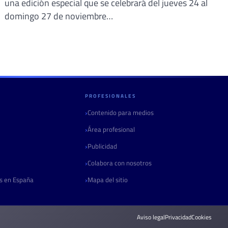
una edición especial que se celebrará del jueves 24 al
domingo 27 de noviembre…
PROFESIONALES
Contenido para medios
Área profesional
Publicidad
Colabora con nosotros
as en España
Mapa del sitio
Aviso legal
Privacidad
Cookies