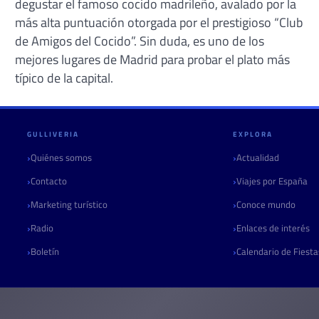
degustar el famoso cocido madrileño, avalado por la
más alta puntuación otorgada por el prestigioso “Club
de Amigos del Cocido”. Sin duda, es uno de los
mejores lugares de Madrid para probar el plato más
típico de la capital.
GULLIVERIA
EXPLORA
Quiénes somos
Actualidad
Contacto
Viajes por España
Marketing turístico
Conoce mundo
Radio
Enlaces de interés
Boletín
Calendario de Fiest