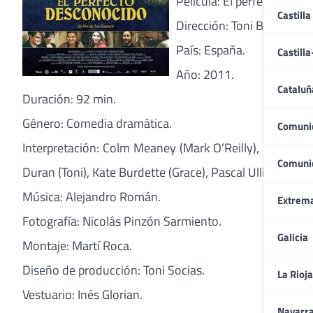
Película: El perfecto desc
Castilla
Dirección: Toni Bestard.
País: España.
Castill
Año: 2011.
Cataluñ
Duración: 92 min.
Género: Comedia dramática.
Comuni
Interpretación: Colm Meaney (Mark O’Reilly), Ana Wagene
Comuni
Duran (Toni), Kate Burdette (Grace), Pascal Ulli (Klaus)
Música: Alejandro Román.
Extrem
Fotografía: Nicolás Pinzón Sarmiento.
Galicia
Montaje: Martí Roca.
Diseño de producción: Toni Socias.
La Rioja
Vestuario: Inés Glorian.
Navarr