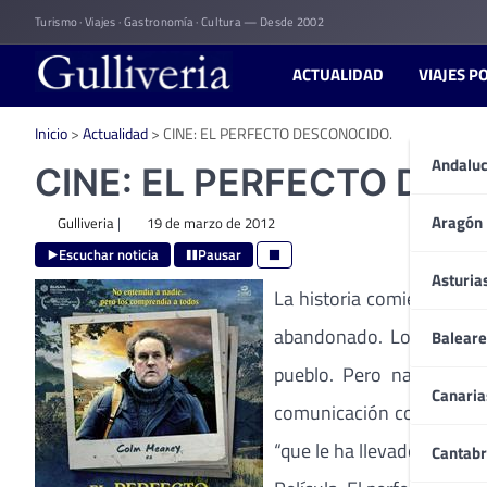
Skip
Turismo · Viajes · Gastronomía · Cultura — Desde 2002
to
content
ACTUALIDAD
VIAJES P
Inicio
>
Actualidad
>
CINE: EL PERFECTO DESCONOCIDO.
Andaluc
CINE: EL PERFECTO DES
Aragón
Gulliveria
|
19 de marzo de 2012
Escuchar noticia
Pausar
Asturia
La historia comienza cuan
abandonado. Los vecinos 
Baleare
pueblo. Pero nada mas l
Canaria
comunicación con los demá
“que le ha llevado hasta a
Cantabr