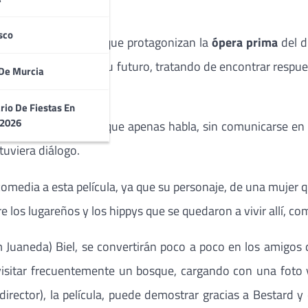
rzo 2012.
sco
tores, entre otros, que protagonizan la
ópera prima
del d
n orden sus vidas y su futuro, tratando de encontrar respu
De Murcia
rio De Fiestas En
 2026
aquí con un personaje que apenas habla, sin comunicarse e
tuviera diálogo.
comedia a esta película, ya que su personaje, de una mujer 
re los lugareños y los hippys que se quedaron a vivir allí, co
 Juaneda) Biel, se convertirán poco a poco en los amigos d
a visitar frecuentemente un bosque, cargando con una foto
rector), la película, puede demostrar gracias a Bestard y 