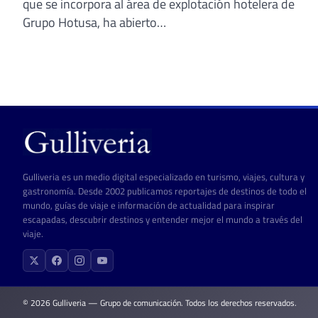
que se incorpora al área de explotación hotelera de
Grupo Hotusa, ha abierto…
Gulliveria es un medio digital especializado en turismo, viajes, cultura y
gastronomía. Desde 2002 publicamos reportajes de destinos de todo el
mundo, guías de viaje e información de actualidad para inspirar
escapadas, descubrir destinos y entender mejor el mundo a través del
viaje.
© 2026 Gulliveria — Grupo de comunicación. Todos los derechos reservados.