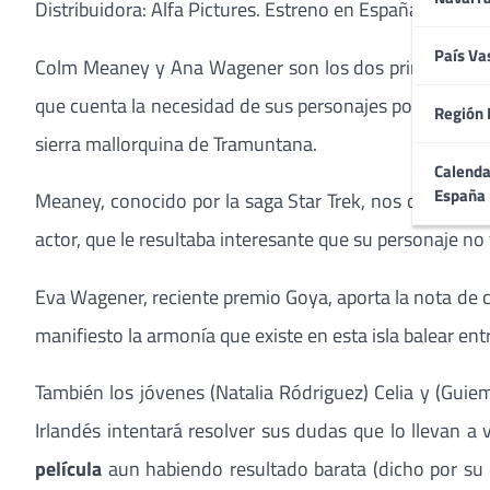
Distribuidora: Alfa Pictures. Estreno en España: 23 Ma
País Va
Colm Meaney y Ana Wagener son los dos principales ac
que cuenta la necesidad de sus personajes por poner e
Región 
sierra mallorquina de Tramuntana.
Calenda
España
Meaney, conocido por la saga Star Trek, nos deleita 
actor, que le resultaba interesante que su personaje no 
Eva Wagener, reciente premio Goya, aporta la nota de 
manifiesto la armonía que existe en esta isla balear ent
También los jóvenes (Natalia Ródriguez) Celia y (Guiem
Irlandés intentará resolver sus dudas que lo llevan 
película
aun habiendo resultado barata (dicho por su di