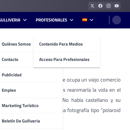
GULLIVERIA
PROFESIONALES
Quiénes Somos
Contenido Para Medios
Contacto
Acceso Para Profesionales
Publicidad
es llamado Mark O’Reilly , que ocupa un viejo comercio
al y esto supuestamente les reanimaría la vida en el
Empleo
alguna de abrir la tienda. No habla castellano y su
Marketing Turístico
 isla se centran en una vieja fotografía tipo “polaroid
que le obsesionan.
Boletín De Gulliveria