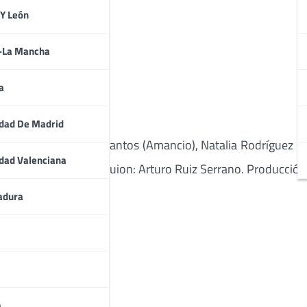
onocido.
 Y León
a-La Mancha
a
dad De Madrid
r (Isabel), Carlos Santos (Amancio), Natalia Rodríguez (Cel
dad Valenciana
, Santi Pons (Tomeu). Guion: Arturo Ruiz Serrano. Producción
adura
a