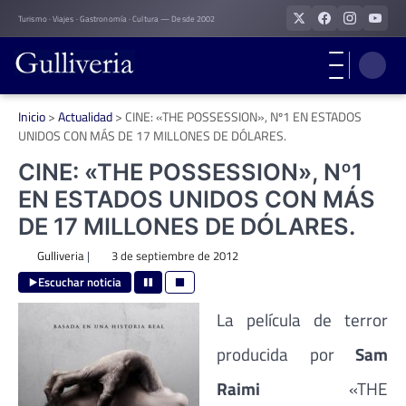
Skip
Turismo · Viajes · Gastronomía · Cultura — Desde 2002
to
content
Inicio
>
Actualidad
>
CINE: «THE POSSESSION», Nº1 EN ESTADOS
UNIDOS CON MÁS DE 17 MILLONES DE DÓLARES.
CINE: «THE POSSESSION», Nº1
EN ESTADOS UNIDOS CON MÁS
DE 17 MILLONES DE DÓLARES.
Gulliveria
|
3 de septiembre de 2012
Escuchar noticia
La película de terror
producida por
Sam
Raimi
«THE