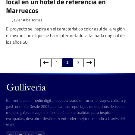
local en un hotel de referencia en
Marruecos
Javier Alba Torres
El proyecto se inspira en el característico color azul de la región,
el mismo con el que se ha reinterpretado la fachada original de
los años 60
Paginación
1
2
3
de
entradas
Gulliveria es un medio digital especializado en turismo, viajes, cultura y
gastronomía. Desde 2002 publicamos reportajes de destinos de todo el
mundo, guías de viaje e información de actualidad para inspirar
escapadas, descubrir destinos y entender mejor el mundo a través del
viaje.