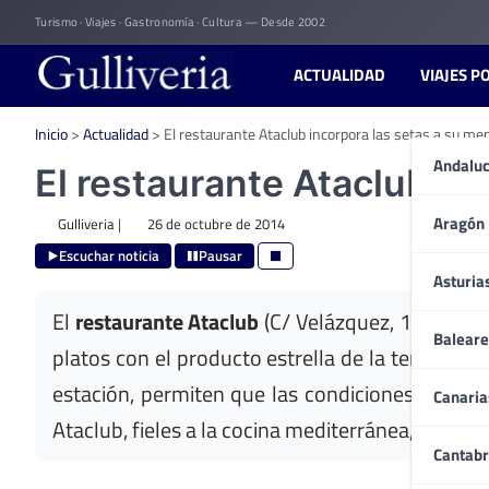
Skip
Turismo · Viajes · Gastronomía · Cultura — Desde 2002
to
content
ACTUALIDAD
VIAJES P
Inicio
>
Actualidad
>
El restaurante Ataclub incorpora las setas a su me
Andaluc
El restaurante Ataclub in
Aragón
Gulliveria
|
26 de octubre de 2014
Escuchar noticia
Pausar
Asturia
El
restaurante Ataclub
(C/ Velázquez, 150 – 91
Baleare
platos con el producto estrella de la temporad
estación, permiten que las condiciones de hum
Canaria
Ataclub, fieles a la cocina mediterránea, las in
Cantabr