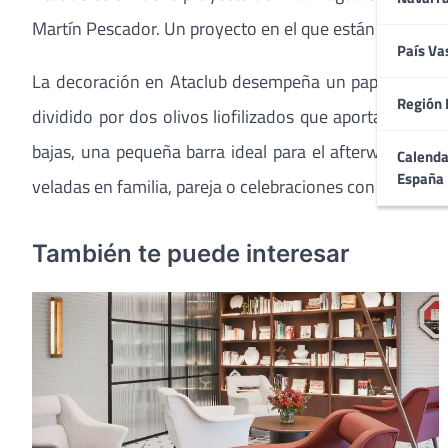
Martín Pescador. Un proyecto en el que están presentes d
País Va
La decoración en Ataclub desempeña un papel muy impo
Región 
dividido por dos olivos liofilizados que aportan un a
bajas, una pequeña barra ideal para el afterwork y d
Calenda
España
veladas en familia, pareja o celebraciones con amigos.
También te puede interesar