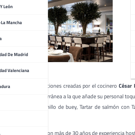
 Y León
a-La Mancha
a
dad De Madrid
dad Valenciana
dos nuevas incorporaciones creadas por el cocinero
César 
adura
mica de raíz mediterránea a la que añade su personal toque
Steak tartar de solomillo de buey, Tartar de salmón con Tza
án Figueroa. Ambos con más de 30 años de experiencia host
a