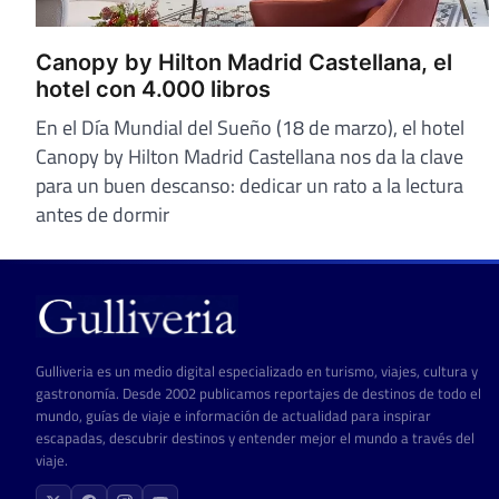
Canopy by Hilton Madrid Castellana, el
hotel con 4.000 libros
En el Día Mundial del Sueño (18 de marzo), el hotel
Canopy by Hilton Madrid Castellana nos da la clave
para un buen descanso: dedicar un rato a la lectura
antes de dormir
Gulliveria es un medio digital especializado en turismo, viajes, cultura y
gastronomía. Desde 2002 publicamos reportajes de destinos de todo el
mundo, guías de viaje e información de actualidad para inspirar
escapadas, descubrir destinos y entender mejor el mundo a través del
viaje.