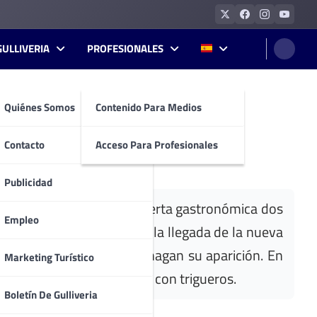
GULLIVERIA
PROFESIONALES
Quiénes Somos
Contenido Para Medios
 de otoño
Contacto
Acceso Para Profesionales
Publicidad
 otoño incluyendo en su oferta gastronómica dos
Empleo
mperatura, que acompañan la llegada de la nueva
 de esta época del año, hagan su aparición. En
Marketing Turístico
alteado de setas y boletus con trigueros.
Boletín De Gulliveria