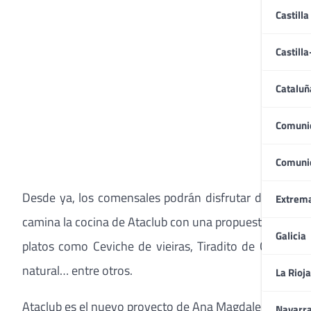
Castilla
Castill
Cataluñ
Comuni
Comuni
Desde ya, los comensales podrán disfrutar de estas 
Extrem
camina la cocina de Ataclub con una propuesta gastronó
Galicia
platos como Ceviche de vieiras, Tiradito de Corvina, 
natural… entre otros.
La Rioja
Ataclub es el nuevo proyecto de Ana Magdalena y Trist
Navarr