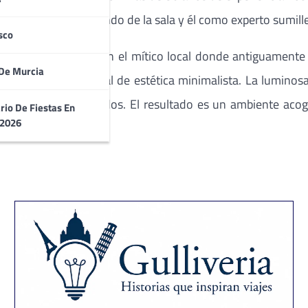
ía a día, ella al mando de la sala y él como experto sumille
sco
rtante, ubicado en el mítico local donde antiguamente se
De Murcia
mbiente natural al local de estética minimalista. La lumin
os exclusivos reservados. El resultado es un ambiente acog
rio De Fiestas En
 2026