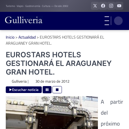
Skip
Turismo · Viajes · Gastronomía · Cultura — Desde 2002
to
content
Inicio
>
Actualidad
>
EUROSTARS HOTELS GESTIONARÁ EL
ARAGUANEY GRAN HOTEL.
EUROSTARS HOTELS
GESTIONARÁ EL ARAGUANEY
GRAN HOTEL.
Gulliveria
|
30 de marzo de 2012
Escuchar noticia
A partir
del
próximo