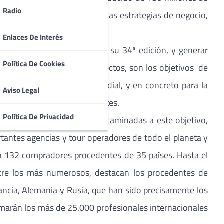
Radio
ntas para ayudar a mejorar las estrategias de negocio,
Enlaces De Interés
y regiones que expondrán en su 34ª edición, y generar
Política De Cookies
tos, acuerdos y nuevos proyectos, son los objetivos de
ra el sector turístico mundial, y en concreto para la
Aviso Legal
ca de 60 millones de visitantes.
Política De Privacidad
e ha destinado a acciones encaminadas a este objetivo,
tantes agencias y tour operadores de todo el planeta y
a 132 compradores procedentes de 35 países. Hasta el
tre los más numerosos, destacan los procedentes de
ancia, Alemania y Rusia, que han sido precisamente los
sumarán los más de 25.000 profesionales internacionales