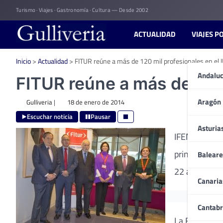
Skip
Turismo · Viajes · Gastronomía · Cultura — Desde 2002
to
content
ACTUALIDAD
VIAJES P
Inicio
>
Actualidad
>
FITUR reúne a más de 120 mil profesionales en el
Andaluc
FITUR reúne a más de 120
Aragón
Gulliveria
|
18 de enero de 2014
Escuchar noticia
Pausar
Asturia
IFEMA prese
principales f
Baleare
22 al 26 de 
Canaria
Cantabr
La Feria que