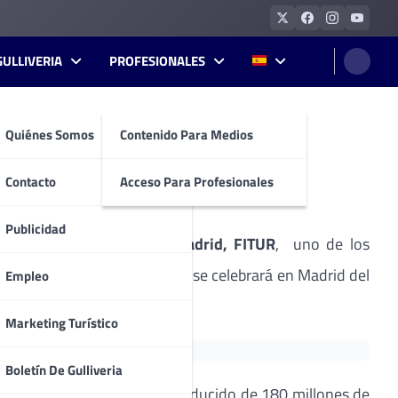
GULLIVERIA
PROFESIONALES
Quiénes Somos
Contenido Para Medios
EMA de Madrid
Contacto
Acceso Para Profesionales
Publicidad
nacional del Turismo de Madrid, FITUR
, uno de los
el circuito internacional, que se celebrará en Madrid del
Empleo
Marketing Turístico
Boletín De Gulliveria
erará un impacto económico inducido de 180 millones de