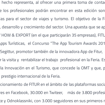
al hecho representa, al ofrecer una primera toma de conta
 los profesionales podrán encontrar en esta edición son
as para el sector de viajes y turismo. El objetivo de la F
desarrollo y crecimiento del sector. Una apuesta que se ap
W HOW & EXPORT (en el que participarán 35 empresas), FIT
pps Turísticas, el Concurso “The App Tourism Awards 2014
or Segittur, promotor también de la innovadora App de Fitu
itar la visita y rentabilizar el trabajo profesional en la Feri
y la Innovación en el Turismo, que concede la OMT y que, 
restigio internacional de la Feria.
sicionamiento de FITUR en el ámbito de las plataformas so
res en Facebook, 30.000 en Twiteer, más de 3.800 profesion
akte y Odnoklassniki, con 3.000 seguidores en sus primeros