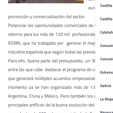
Castilla
euros, reuni
promoción y comercialización del sector.
Castill
Potenciar las oportunidades comerciales de las cerca
Cataluñ
retorno para los más de 120 mil profesionales de la i
IFEMA, que ha trabajado por generar el mejor entorno
Comuni
industria española que según todas las previsiones Espa
Comuni
Para ello, buena parte del presupuesto, un 30%, de lo
entre las que cabe destacar el programa de compradore
Extrem
que generará múltiples acuerdos empresariales y nue
Galicia
momento ya se han organizado más de 1.600 citas d
Argentina, China y México. Pero también los de territ
La Rioja
principales artífices de la buena evolución del número
Navarr