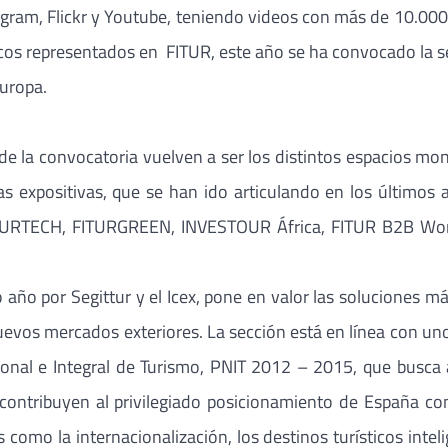
nstagram, Flickr y Youtube, teniendo videos con más de 10.0
ísticos representados en FITUR, este año se ha convocado la 
Europa.
 de la convocatoria vuelven a ser los distintos espacios m
as expositivas, que se han ido articulando en los últimos
ITURTECH, FITURGREEN, INVESTOUR África, FITUR B2B Wo
or Segittur y el Icex, pone en valor las soluciones más 
uevos mercados exteriores. La sección está en línea con uno
cional e Integral de Turismo, PNIT 2012 – 2015, que busca
 contribuyen al privilegiado posicionamiento de España co
 como la internacionalización, los destinos turísticos int