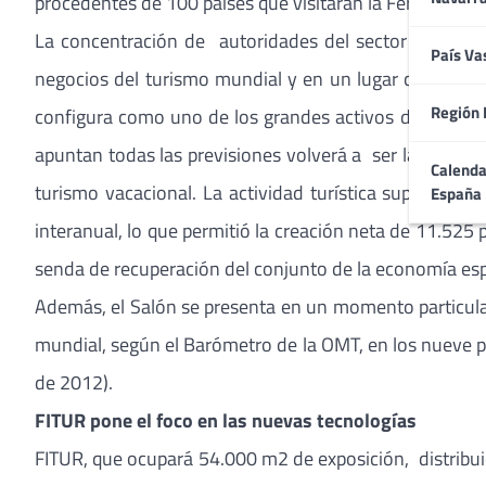
procedentes de 100 países que visitarán la Feria, y lo
La concentración de autoridades del sector del turi
País Va
negocios del turismo mundial y en un lugar clave par
Región 
configura como uno de los grandes activos de la marc
apuntan todas las previsiones volverá a ser la tercera
Calenda
turismo vacacional. La actividad turística supone más 
España
interanual, lo que permitió la creación neta de 11.525 p
senda de recuperación del conjunto de la economía es
Además, el Salón se presenta en un momento particularm
mundial, según el Barómetro de la OMT, en los nueve 
de 2012).
FITUR pone el foco en las nuevas tecnologías
FITUR, que ocupará 54.000 m2 de exposición, distribuid