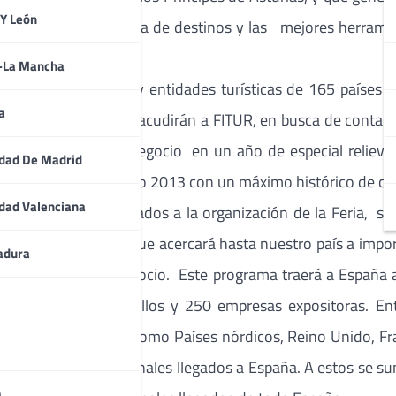
 Y León
rá la más amplia oferta de destinos y las mejores herramie
a-La Mancha
 de 9.000 empresas y entidades turísticas de 165 países 
a
ndustria turística que acudirán a FITUR, en busca de contac
 profesional y de negocio en un año de especial relieve pa
dad De Madrid
ña cerrará el ejercicio 2013 con un máximo histórico de cer
dad Valenciana
s 10 millones destinados a la organización de la Feria, s
s internacionales, que acercará hasta nuestro país a impor
adura
vos proyectos de negocio. Este programa traerá a España 
e negocio entre ellos y 250 empresas expositoras. En
orios tan destacados como Países nórdicos, Reino Unido, Fr
 de turistas internacionales llegados a España. A estos se 
a