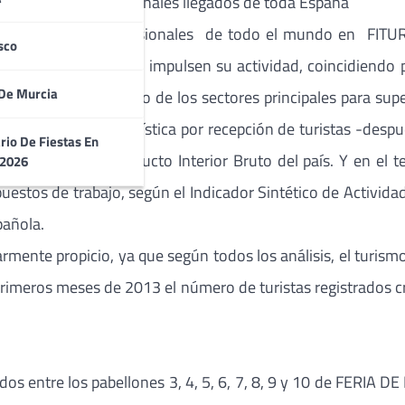
s cerca de 95.000 nacionales llegados de toda España
smo, agentes y profesionales de todo el mundo en FITUR 
sco
a que los expositores impulsen su actividad, coincidiend
De Murcia
a España y como uno de los sectores principales para super
 potencia mundial turística por recepción de turistas -desp
rio De Fiestas En
de un 10% del Producto Interior Bruto del país. Y en el te
 2026
uestos de trabajo, según el Indicador Sintético de Actividad
pañola.
ente propicio, ya que según todos los análisis, el turismo 
primeros meses de 2013 el número de turistas registrados c
os entre los pabellones 3, 4, 5, 6, 7, 8, 9 y 10 de FERIA D