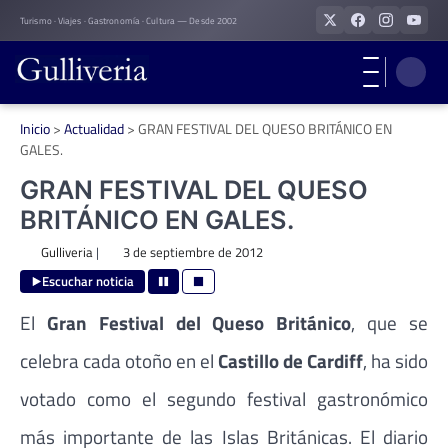
Skip
Turismo · Viajes · Gastronomía · Cultura — Desde 2002
to
content
Inicio
>
Actualidad
>
GRAN FESTIVAL DEL QUESO BRITÁNICO EN
GALES.
GRAN FESTIVAL DEL QUESO
BRITÁNICO EN GALES.
Gulliveria
|
3 de septiembre de 2012
Escuchar noticia
El
Gran Festival del Queso Británico
, que se
celebra cada otoño en el
Castillo de Cardiff
, ha sido
votado como el segundo festival gastronómico
más importante de las Islas Británicas. El diario