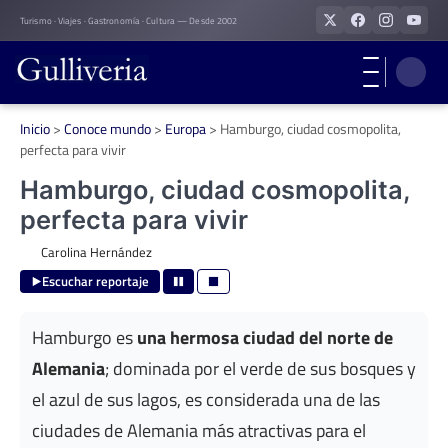
Skip
Turismo · Viajes · Gastronomía · Cultura — Desde 2002
to
content
Inicio
>
Conoce mundo
>
Europa
>
Hamburgo, ciudad cosmopolita,
perfecta para vivir
Hamburgo, ciudad cosmopolita,
perfecta para vivir
Carolina Hernández
Escuchar reportaje
Hamburgo es
una hermosa ciudad del norte de
Alemania
; dominada por el verde de sus bosques y
el azul de sus lagos, es considerada una de las
ciudades de Alemania más atractivas para el