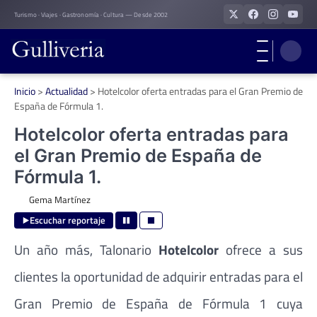
Skip
Turismo · Viajes · Gastronomía · Cultura — Desde 2002
to
content
Inicio
>
Actualidad
>
Hotelcolor oferta entradas para el Gran Premio de
España de Fórmula 1.
Hotelcolor oferta entradas para
el Gran Premio de España de
Fórmula 1.
Gema Martínez
Escuchar reportaje
Un año más, Talonario
Hotelcolor
ofrece a sus
clientes la oportunidad de adquirir entradas para el
Gran Premio de España de Fórmula 1 cuya