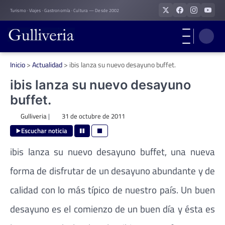
Skip
Turismo · Viajes · Gastronomía · Cultura — Desde 2002
to
content
Inicio
>
Actualidad
>
ibis lanza su nuevo desayuno buffet.
ibis lanza su nuevo desayuno
buffet.
Gulliveria
|
31 de octubre de 2011
Escuchar noticia
ibis lanza su nuevo desayuno buffet, una nueva
forma de disfrutar de un desayuno abundante y de
calidad con lo más típico de nuestro país. Un buen
desayuno es el comienzo de un buen día y ésta es