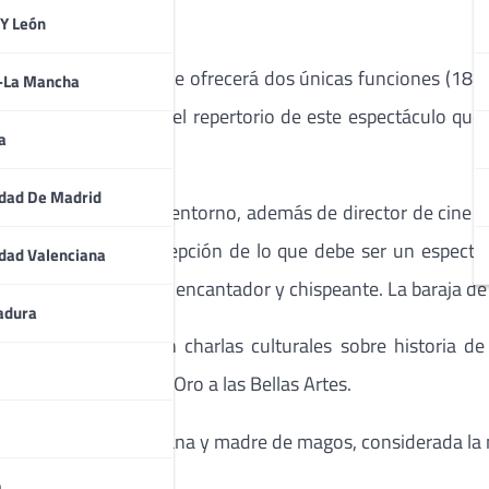
 Y León
agia Potagia”
del que ofrecerá dos únicas funciones (18 y
a-La Mancha
o que forman parte del repertorio de este espectáculo que
a
dad De Madrid
magia y su enigmático entorno, además de director de cine y 
ica y peculiar concepción de lo que debe ser un espectácu
dad Valenciana
 personalísimo estilo, encantador y chispeante. La baraja de
adura
opa y América, con charlas culturales sobre historia d
cedida la Medalla de Oro a las Bellas Artes.
lo Lorgia, hija, hermana y madre de magos, considerada la
a