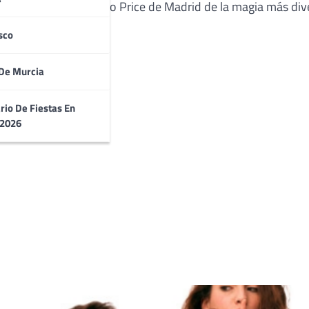
frutar en el Teatro Circo Price de Madrid de la magia más di
sco
De Murcia
rio De Fiestas En
 2026