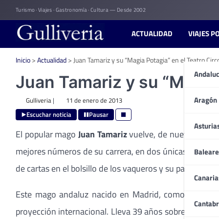
Skip
Turismo · Viajes · Gastronomía · Cultura — Desde 2002
to
content
ACTUALIDAD
VIAJES P
Inicio
>
Actualidad
>
Juan Tamariz y su “Magia Potagia” en el Teatro Circo
Andaluc
Juan Tamariz y su “Magia 
Aragón
Gulliveria
|
11 de enero de 2013
Escuchar noticia
Pausar
Asturia
El popular mago
Juan Tamariz
vuelve, de nuevo, al Tea
mejores números de su carrera, en dos únicas funcione
Baleare
de cartas en el bolsillo de los vaqueros y su particular v
Canaria
Este mago andaluz nacido en Madrid, como él mismo 
Cantabr
proyección internacional. Lleva 39 años sobre el escen