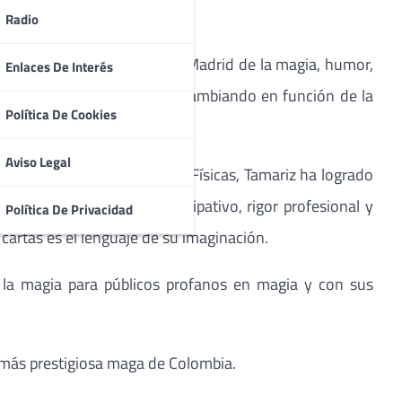
Radio
 19 de enero), que llenarán Madrid de la magia, humor,
Enlaces De Interés
 nunca es fijo, sino que va cambiando en función de la
Política De Cookies
Aviso Legal
casi Licenciado en Ciencias Físicas, Tamariz ha logrado
lo de magia. Humor participativo, rigor profesional y
Política De Privacidad
 cartas es el lenguaje de su imaginación.
e la magia para públicos profanos en magia y con sus
 más prestigiosa maga de Colombia.