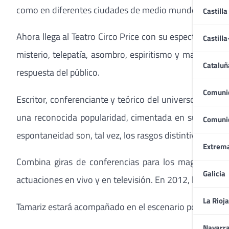
como en diferentes ciudades de medio mundo.
Castilla
Ahora llega al Teatro Circo Price con su espectáculo
“M
Castill
misterio, telepatía, asombro, espiritismo y magnetism
Cataluñ
respuesta del público.
Comuni
Escritor, conferenciante y teórico del universo de la 
una reconocida popularidad, cimentada en su humoríst
Comuni
espontaneidad son, tal vez, los rasgos distintivos de su
Extrem
Combina giras de conferencias para los magos de Eur
Galicia
actuaciones en vivo y en televisión. En 2012, le fue con
La Rioja
Tamariz estará acompañado en el escenario por Consue
Navarr