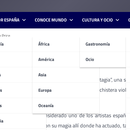
OR ESPAÑA
CONOCE MUNDO
CULTURA Y OCIO
 Price.
ía
África
Gastronomía
Potagia” en el Teatro Circo 
América
Ocio
s
Asia
tro Circo Price, con su espectáculo “Magia Potagia”, una sel
s, 18 y 19 de enero. Como siempre, con una chistera violet
s
Europa
iolín, así aparece Juan Tamariz en el escenario.
s
Oceanía
se define, está considerado uno de los artistas españo
ia
ario y ha cautivado con su magia allí donde ha actuado, ta