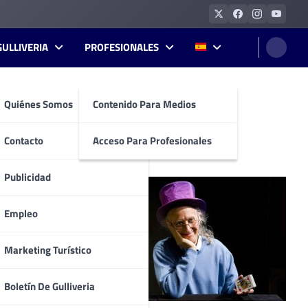
GULLIVERIA
PROFESIONALES
Quiénes Somos
Contenido Para Medios
Price.
Contacto
Acceso Para Profesionales
Publicidad
ección de los
a, una baraja
Empleo
Marketing Turístico
les de mayor
Boletín De Gulliveria
nto en España