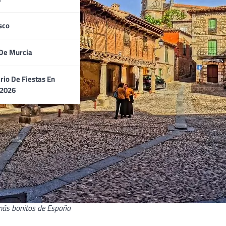
sco
De Murcia
rio De Fiestas En
 2026
más bonitos de España