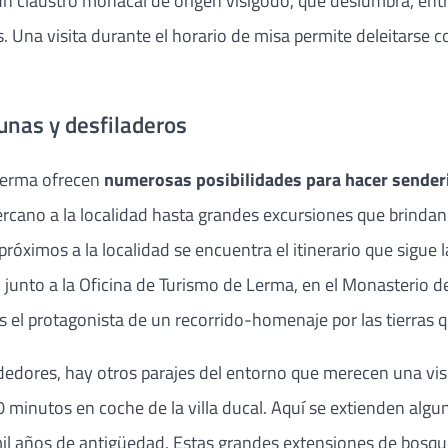
claustro monacal de origen visigodo, que deslumbra, entre o
Una visita durante el horario de misa permite deleitarse con
unas y desfiladeros
 Lerma ofrecen
numerosas posibilidades para hacer senderis
cano a la localidad hasta grandes excursiones que brindan l
 próximos a la localidad se encuentra el itinerario que sigue
nto a la Oficina de Turismo de Lerma, en el Monasterio de S
 el protagonista de un recorrido-homenaje por las tierras qu
dedores, hay otros parajes del entorno que merecen una vis
0 minutos en coche de la villa ducal. Aquí se extienden alg
mil años de antigüedad. Estas grandes extensiones de bosq