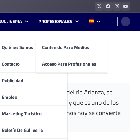
GULLIVERIA
PROFESIONALES
Quiénes Somos
Contenido Para Medios
Contacto
Acceso Para Profesionales
Publicidad
estuosa sobre la llanura del río Arlanza, se
Empleo
ios de su pasado medieval
y que es uno de los
ntigua encrucijada de caminos hoy se convierte
Marketing Turístico
 del territorio burgalés.
Boletín De Gulliveria