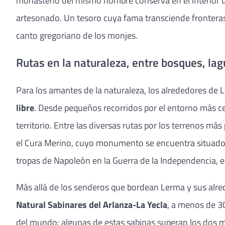
monasterio del mismo nombre conserva en el interior un 
artesonado. Un tesoro cuya fama transciende fronteras. 
canto gregoriano de los monjes.
Rutas en la naturaleza, entre bosques, lag
Para los amantes de la naturaleza, los alrededores de
libre
. Desde pequeños recorridos por el entorno más cer
territorio. Entre las diversas rutas por los terrenos más
el Cura Merino, cuyo monumento se encuentra situado ju
tropas de Napoleón en la Guerra de la Independencia, es
Más allá de los senderos que bordean Lerma y sus alre
Natural Sabinares del Arlanza-La Yecla
, a menos de 3
del mundo: algunas de estas sabinas superan los dos 