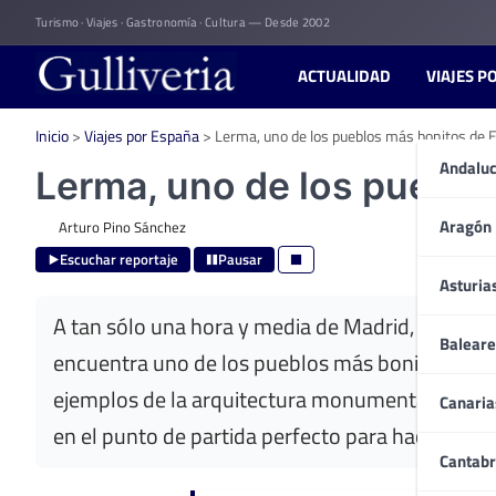
Skip
Turismo · Viajes · Gastronomía · Cultura — Desde 2002
to
content
ACTUALIDAD
VIAJES P
Inicio
>
Viajes por España
>
Lerma, uno de los pueblos más bonitos de 
Andaluc
Lerma, uno de los pueblo
Aragón
Arturo Pino Sánchez
Escuchar reportaje
Pausar
Asturia
A tan sólo una hora y media de Madrid, en la pro
Baleare
encuentra uno de los pueblos más bonitos de 
ejemplos de la arquitectura monumental del sigl
Canaria
en el punto de partida perfecto para hacer una e
Cantabr