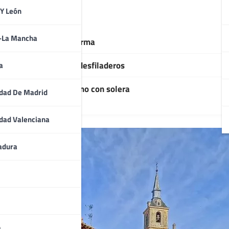
 Y León
a-La Mancha
 los alrededores de Lerma
e bosques, lagunas y desfiladeros
a
del mundo a enoturismo con solera
dad De Madrid
dad Valenciana
adura
a