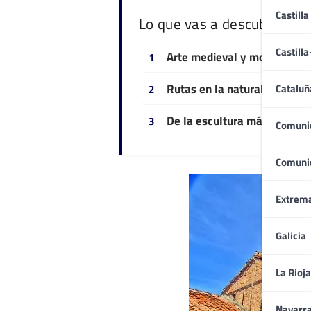
Castilla
Lo que vas a descubrir
Castill
Arte medieval y monacal en
Rutas en la naturaleza, entr
Cataluñ
De la escultura más grande 
Comuni
Comuni
Extrem
Galicia
La Rioja
Navarr