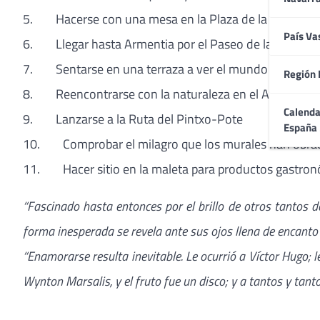
5. Hacerse con una mesa en la Plaza de la Virgen B
País Va
6. Llegar hasta Armentia por el Paseo de la Senda
7. Sentarse en una terraza a ver el mundo pasar
Región 
8. Reencontrarse con la naturaleza en el Anillo Verd
Calenda
9. Lanzarse a la Ruta del Pintxo-Pote
España
10. Comprobar el milagro que los murales han obrad
11. Hacer sitio en la maleta para productos gastronó
“Fascinado hasta entonces por el brillo de otros tantos de
forma inesperada se revela ante sus ojos llena de encant
“Enamorarse resulta inevitable. Le ocurrió a Víctor Hugo; le
Wynton Marsalis, y el fruto fue un disco; y a tantos y tant