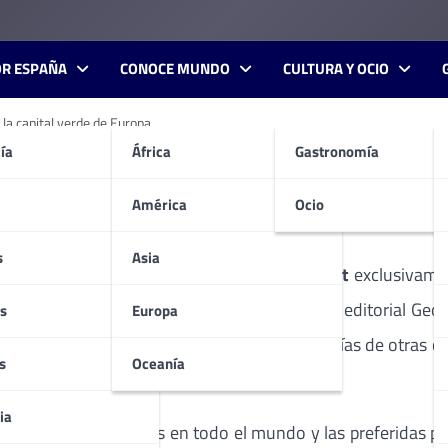
OR ESPAÑA
CONOCE MUNDO
CULTURA Y OCIO
la capital verde de Europa.
ía
África
Gastronomía
. Lonely Planet descubre la
América
Ocio
s
Asia
mes de julio con su propia guía
Lonely Planet
exclusivame
miento como Green Capital han decidido a la editorial GeoP
s
Europa
u colección De Cerca, en la cual existen sólo guías de otras
s
Oceanía
ia
n las más reconocidas en todo el mundo y las preferidas po