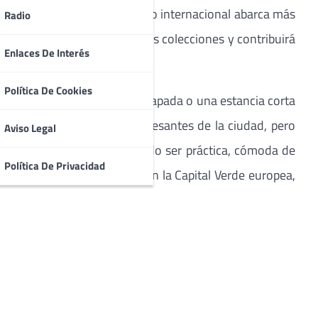
s Lonely Planet y su catálogo internacional abarca más
Radio
, diversificados en diferentes colecciones y contribuirá
Enlaces De Interés
Política De Cookies
ria para disfrutar de una escapada o una estancia corta
numentos y museos más interesantes de la ciudad, pero
Aviso Legal
exhaustiva, intenta sobre todo ser práctica, cómoda de
Política De Privacidad
 que Lonely Planet destaca en la Capital Verde europea,