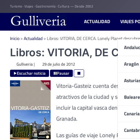
Skip
Turismo · Viajes · Gastronomía · Cultura — Desde 2002
to
content
ACTUALIDAD
VIAJES P
Inicio
>
Actualidad
>
Libros: VITORIA, DE CERCA. Lonely Planet descubre 
Andaluc
Libros: VITORIA, DE CERCA
Aragón
Gulliveria
|
29 de julio de 2012
Escuchar noticia
Pausar
Asturia
Vitoria-Gasteiz cuenta desde este 
atractivos de la ciudad y su nombra
Baleare
incluir la capital vasca dentro de s
Canaria
Granada.
Cantabr
Las guías de viaje Lonely Planet so