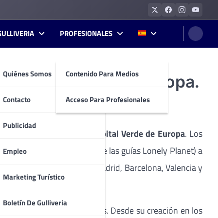
GULLIVERIA
PROFESIONALES
Quiénes Somos
Contenido Para Medios
 capital verde de Europa.
Contacto
Acceso Para Profesionales
Publicidad
nte dedicada a la nueva
Capital Verde de Europa
. Los
laneta (editora en España de las guías Lonely Planet) a
Empleo
 cuatro ciudades españolas: Madrid, Barcelona, Valencia y
Marketing Turístico
Boletín De Gulliveria
r los viajeros independientes. Desde su creación en los