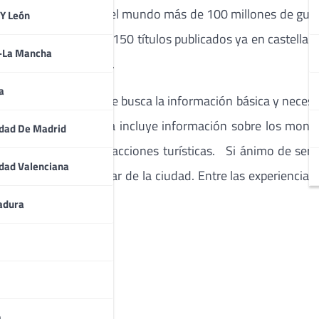
an publicado en todo el mundo más de 100 millones de guía
 Y León
añadirá a los más de 150 títulos publicados ya en castellano
a-La Mancha
 los grandes viajeros.
a
 para ese viajero que busca la información básica y necesa
 De Cerca, la de Vitoria incluye información sobre los mo
dad De Madrid
endas, hoteles o atracciones turísticas. Si ánimo de ser 
dad Valenciana
valiosos para disfrutar de la ciudad. Entre las experiencias
adura
a de San Miguel
a