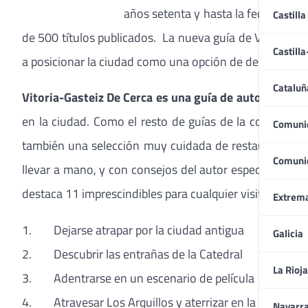
años setenta y hasta la fecha se h
Castilla
de 500 títulos publicados. La nueva guía de Vitoria se 
Castill
a posicionar la ciudad como una opción de destino para
Cataluñ
Vitoria-Gasteiz De Cerca es una guía de autor,
pensada
en la ciudad. Como el resto de guías de la colección
Comuni
también una selección muy cuidada de restaurantes, ti
Comuni
llevar a mano, y con consejos del autor especialmente 
destaca 11 imprescindibles para cualquier visitante:
Extrem
1. Dejarse atrapar por la ciudad antigua
Galicia
2. Descubrir las entrañas de la Catedral
La Rioja
3. Adentrarse en un escenario de película
4. Atravesar Los Arquillos y aterrizar en la balconad
Navarr