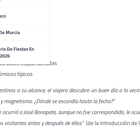
lanca
sco
De Murcia
e
rio De Fiestas En
 2026
o sobre viejas fachadas
micos típicos
stinos a su alcance, el viajero descubre un buen día a la vecin
o y magnetismo. ¿Dónde se escondía hasta la fecha?”
 ocurrió a José Bonapate, aunque no fue correspondido; le ocurrió
os visitantes antes y después de ellos.”
(de la Introducción de 