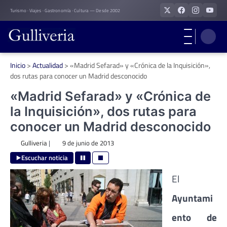
Skip
Turismo · Viajes · Gastronomía · Cultura — Desde 2002
to
content
Inicio
>
Actualidad
>
«Madrid Sefarad» y «Crónica de la Inquisición»,
dos rutas para conocer un Madrid desconocido
«Madrid Sefarad» y «Crónica de
la Inquisición», dos rutas para
conocer un Madrid desconocido
Gulliveria
|
9 de junio de 2013
Escuchar noticia
El
Ayuntami
ento de