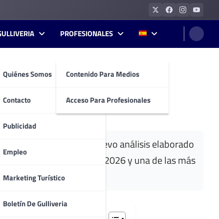
GULLIVERIA
PROFESIONALES
Quiénes Somos
Contenido Para Medios
as de España en 2026
Contacto
Acceso Para Profesionales
Publicidad
ara elegir destino. Un nuevo análisis elaborado
Empleo
ejor valorada de España en 2026 y una de las más
Marketing Turístico
Boletín De Gulliveria