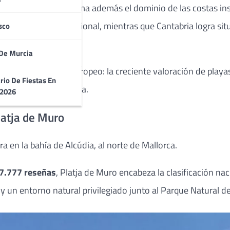
Google Maps, confirma además el dominio de las costas insul
iones del ranking nacional, mientras que Cantabria logra si
sco
De Murcia
ada en el turismo europeo: la creciente valoración de play
rio De Fiestas En
la saturación turística.
 2026
latja de Muro
 en la bahía de Alcúdia, al norte de Mallorca.
7.777 reseñas
, Platja de Muro encabeza la clasificación nac
y un entorno natural privilegiado junto al Parque Natural de