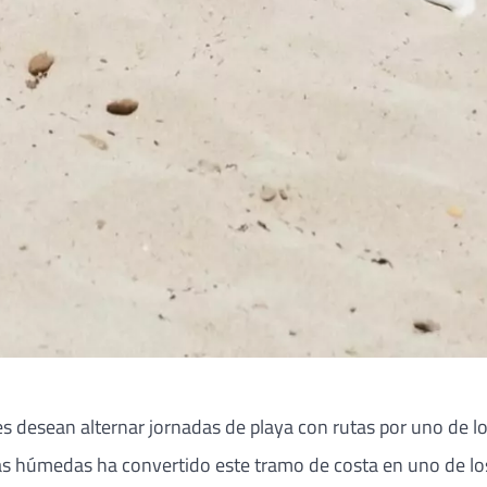
es desean alternar jornadas de playa con rutas por uno de l
as húmedas ha convertido este tramo de costa en uno de los