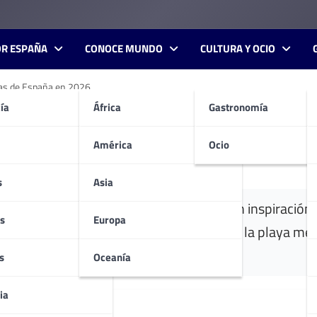
OR ESPAÑA
CONOCE MUNDO
CULTURA Y OCIO
ayas de España en 2026
ía
África
Gastronomía
ranking de las mejores play
América
Ocio
s
Asia
a ha comenzado y muchos viajeros buscan inspiración p
s
Europa
 sitúa a Platja de Muro, en Mallorca, como la playa m
s
Oceanía
ia