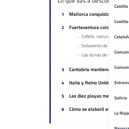
Lo que vas a descubrir
Castilla
Mallorca conquista el prime
Castill
Fuerteventura coloca tres p
Cofete, naturaleza salva
Cataluñ
Sotavento de Jandía y s
Comuni
Las dunas de Corralejo 
Comuni
Cantabria mantiene su espaci
Italia y Reino Unido domina
Extrem
Las diez playas mejor valor
Galicia
Cómo se elaboró el estudio
La Rioja
Navarr