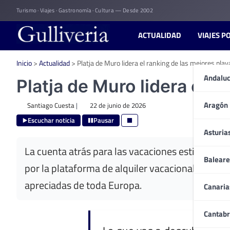
Skip
Turismo · Viajes · Gastronomía · Cultura — Desde 2002
to
content
ACTUALIDAD
VIAJES P
Inicio
>
Actualidad
>
Platja de Muro lidera el ranking de las mejores pl
Andaluc
Platja de Muro lidera el 
Aragón
Santiago Cuesta
|
22 de junio de 2026
Escuchar noticia
Pausar
Asturia
La cuenta atrás para las vacaciones estivales y
Baleare
por la plataforma de alquiler vacacional Holidu
apreciadas de toda Europa.
Canaria
Cantabr