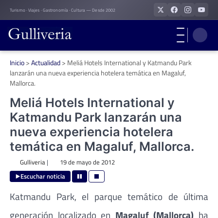
Skip
Turismo · Viajes · Gastronomía · Cultura — Desde 2002
to
content
Inicio
>
Actualidad
>
Meliá Hotels International y Katmandu Park
lanzarán una nueva experiencia hotelera temática en Magaluf,
Mallorca.
Meliá Hotels International y
Katmandu Park lanzarán una
nueva experiencia hotelera
temática en Magaluf, Mallorca.
Gulliveria
|
19 de mayo de 2012
Escuchar noticia
Katmandu Park, el parque temático de última
generación localizado en
Magaluf (Mallorca)
ha