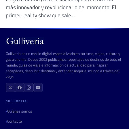
más innovador y revolucionario del momento. El
primer reality show que sale…
Gulliveria es un medio digital especializado en turismo, viajes, cultura y
gastronomía. Desde 2002 publicamos reportajes de destinos de todo el
mundo, guías de viaje e información de actualidad para inspirar
escapadas, descubrir destinos y entender mejor el mundo a través del
viaje.
GULLIVERIA
Quiénes somos
Contacto