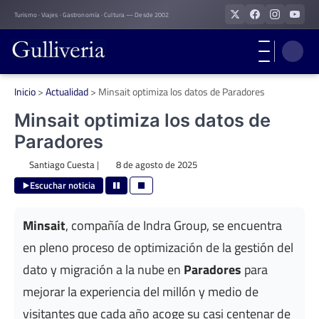
Skip
Turismo · Viajes · Gastronomía · Cultura — Desde 2002
to
content
Inicio
>
Actualidad
>
Minsait optimiza los datos de Paradores
Minsait optimiza los datos de
Paradores
Santiago Cuesta
|
8 de agosto de 2025
Escuchar noticia
Minsait
, compañía de Indra Group, se encuentra
en pleno proceso de optimización de la gestión del
dato y migración a la nube en
Paradores
para
mejorar la experiencia del millón y medio de
visitantes que cada año acoge su casi centenar de